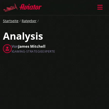
Startseite
/
Ratgeber
/
Analysis
Von
James Mitchell
IGAMING-STRATEGIEEXPERTE