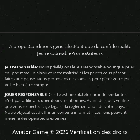
À propos
Conditions générales
Politique de confidentialité
Jeu responsable
Promo
Auteurs
Jeu responsable:
Nous privilégions le jeu responsable pour que jouer
en ligne reste un plaisir et reste maîtrisé. Si les pertes vous pèsent,
faites une pause. Nous proposons des conseils pour gérer votre jeu.
Votre bien-être compte.
JOUER RESPONSABLE:
Ce site est une plateforme indépendante et
n'est pas affilié aux opérateurs mentionnés. Avant de jouer, vérifiez
que vous respectez l'âge légal et la réglementation de votre pays.
Notre objectif est d'offrir un contenu informatif. Les liens peuvent
mener à des opérateurs externes.
Aviator Game © 2026 Vérification des droits