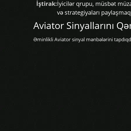
İştirak:
İyicilər qrupu, müsbət müz
və strategiyaları paylaşmaql
Aviator Sinyallarını Q
Əminlikli Aviator sinyal mənbələrini tapdıqd