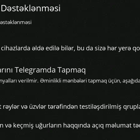
a Dəstəklənməsi
Dəstəklənməsi
f cihazlarda əldə edilə bilər, bu da sizə hər yer
larını Telegramda Tapmaq
yalları verilmir. Əminlikli mənbələri tapmaq üçün, aşağıda
əylər və üzvlər tərəfindən testiləşdirilmiş qrupla
ın və keçmiş uğurların haqqında açıq məlumat tə