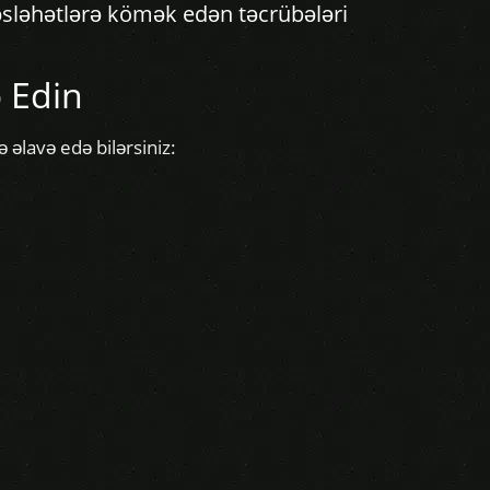
əsləhətlərə kömək edən təcrübələri
ə Edin
 əlavə edə bilərsiniz: