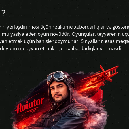
r?
rin yerləşdirilməsi üçün real-time xəbərdarlıqlar və göstər
simulyasiya edən oyun növüdür. Oyunçular, təyyarənin uçu
n etmək üçün bahislər qoymurlar. Sinyalların əsas məqsə
ürlüyünü müəyyən etmək üçün xəbərdarlıqlar verməkdir.