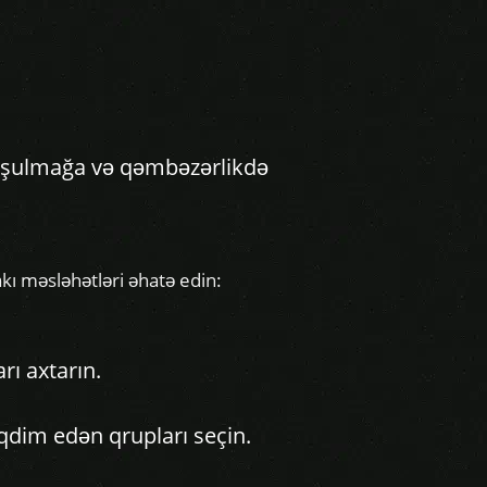
ə qoşulmağa və qəmbəzərlikdə
kı məsləhətləri əhatə edin:
rı axtarın.
qdim edən qrupları seçin.