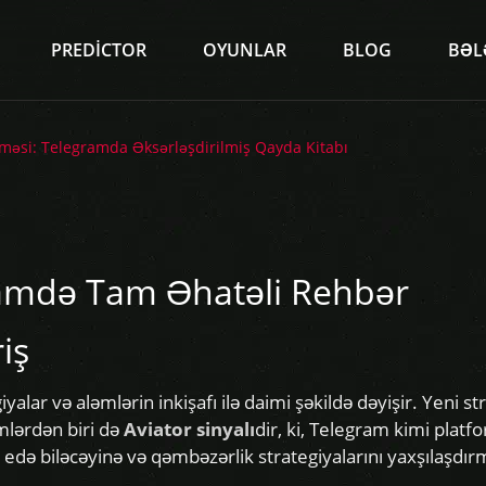
PREDICTOR
OYUNLAR
BLOG
BƏL
ilməsi: Telegramda Əksərləşdirilmiş Qayda Kitabı
gramdə Tam Əhatəli Rehbər
iş
yalar və aləmlərin inkişafı ilə daimi şəkildə dəyişir. Yeni s
əmlərdən biri də
Aviator sinyalı
dir, ki, Telegram kimi platf
də edə biləcəyinə və qəmbəzərlik strategiyalarını yaxşılaşdı