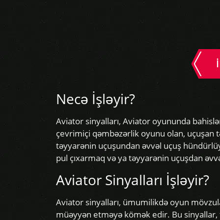
Necə İşləyir?
Aviator sinyalları, Aviator oyununda bahislə
çevrimiçi qəmbəzərlik oyunu olan, uçuşan 
təyyarənin uçuşundan əvvəl uçuş hündürlüy
pul çıxarmaq və ya təyyarənin uçuşdan əv
Aviator Sinyalları İşləyir?
Aviator sinyalları, ümumilikdə oyun mövzula
müəyyən etməyə kömək edir. Bu sinyallar, t