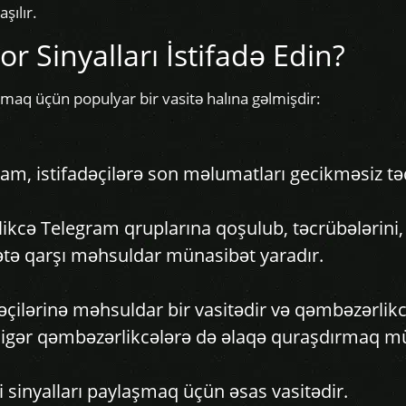
şılır.
r Sinyalları İstifadə Edin?
maq üçün populyar bir vasitə halına gəlmişdir:
am, istifadəçilərə son məlumatları gecikməsiz t
kcə Telegram qruplarına qoşulub, təcrübələrini, s
ətə qarşı məhsuldar münasibət yaradır.
əçilərinə məhsuldar bir vasitədir və qəmbəzərlikcə
digər qəmbəzərlikcələrə də əlaqə quraşdırmaq 
sinyalları paylaşmaq üçün əsas vasitədir.