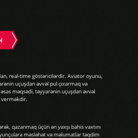
N
an, real-time göstəricilərdir. Aviator oyunu,
arənin uçuşdan əvvəl pul çıxarmaq və
əsas məqsədi, təyyarənin uçuşdan əvvəl
 verməkdir.
dərək, qazanmaq üçün ən yaxşı bahis vaxtını
 oyunçulara məsləhət və məlumatlar təqdim