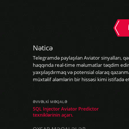
Nəticə
Telegramdə paylaşılan Aviator sinyalları, 
haqqında real-time məlumatlar təqdim edir. 
yaxşılaşdırmaq və potensial olaraq qazanma
müxtəlif aləmlərin bir hissəsi kimi istifad
ƏVVƏLKI MƏQALƏ
SQL Injector Aviator Predictor
texniklərinin açarı.
OXŞAR MƏQALƏLƏR