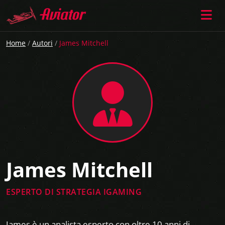
Home
/
Autori
/
James Mitchell
James Mitchell
ESPERTO DI STRATEGIA IGAMING
James è un analista esperto con oltre 10 anni di