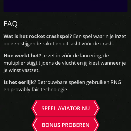
FAQ
Wat is het rocket crashspel?
Een spel waarin je inzet
op een stijgende raket en uitcasht vóór de crash.
Hoe werkt het?
Je zet in vóór de lancering, de
multiplier stijgt tijdens de vlucht en jij kiest wanneer je
je winst vastzet.
Is het eerlijk?
Betrouwbare spellen gebruiken RNG
en provably fair-technologie.
SPEEL AVIATOR NU
BONUS PROBEREN