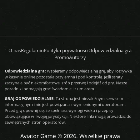
O nas
Regulamin
Polityka prywatności
Odpowiedzialna gra
Promo
Autorzy
Odpowiedzialna gra:
Wspieramy odpowiedzialną grę, aby rozrywka
w kasynie online pozostała przyjemna i pod kontrolą. Jeśli straty
zaczynają być niekomfortowe, zrób przerwę i odejdź od gry. Nasze
poradniki pomagają grać świadomie i z umiarem.
GRAJ ODPOWIEDZIALNIE:
Ta strona jest niezależnym serwisem
informacyjnym i nie jest powiązana z wymienionymi operatorami.
Przed grą upewnij się, że spełniasz wymogi wieku i przepisy
obowiązujące w Twojej jurysdykcji. Niektóre linki mogą prowadzić do
zewnętrznych stron operatorów.
Aviator Game © 2026. Wszelkie prawa