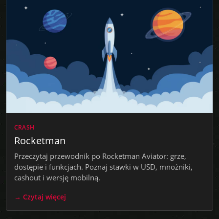
CRASH
Rocketman
Przeczytaj przewodnik po Rocketman Aviator: grze,
dostępie i funkcjach. Poznaj stawki w USD, mnożniki,
cashout i wersję mobilną.
→ Czytaj więcej