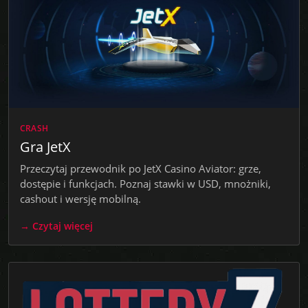
CRASH
Gra JetX
Przeczytaj przewodnik po JetX Casino Aviator: grze,
dostępie i funkcjach. Poznaj stawki w USD, mnożniki,
cashout i wersję mobilną.
→ Czytaj więcej