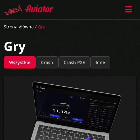
Strona główna
/
Gry
Gry
Wszystkie
Crash
Crash P2E
Inne