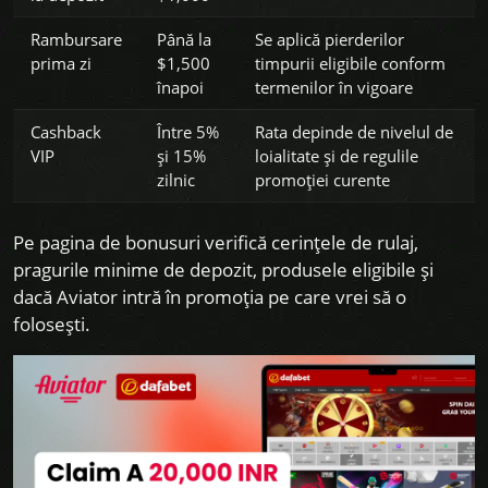
Rambursare
Până la
Se aplică pierderilor
prima zi
$1,500
timpurii eligibile conform
înapoi
termenilor în vigoare
Cashback
Între 5%
Rata depinde de nivelul de
VIP
și 15%
loialitate și de regulile
zilnic
promoției curente
Pe pagina de bonusuri verifică cerințele de rulaj,
pragurile minime de depozit, produsele eligibile și
dacă Aviator intră în promoția pe care vrei să o
folosești.