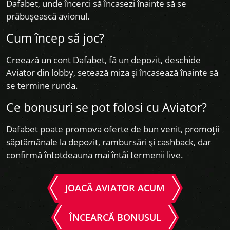
Dafabet, unde încerci să încasezi înainte să se
prăbușească avionul.
Cum încep să joc?
Creează un cont Dafabet, fă un depozit, deschide
Aviator din lobby, setează miza și încasează înainte să
se termine runda.
Ce bonusuri se pot folosi cu Aviator?
Dafabet poate promova oferte de bun venit, promoții
săptămânale la depozit, rambursări și cashback, dar
confirmă întotdeauna mai întâi termenii live.
JOACĂ AVIATOR ACUM
ÎNCEARCĂ BONUSUL