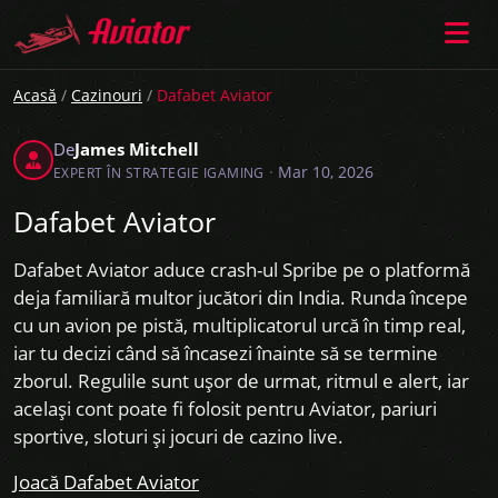
Acasă
/
Cazinouri
/
Dafabet Aviator
De
James Mitchell
·
Mar 10, 2026
EXPERT ÎN STRATEGIE IGAMING
Dafabet Aviator
Dafabet Aviator aduce crash-ul Spribe pe o platformă
deja familiară multor jucători din India. Runda începe
cu un avion pe pistă, multiplicatorul urcă în timp real,
iar tu decizi când să încasezi înainte să se termine
zborul. Regulile sunt ușor de urmat, ritmul e alert, iar
același cont poate fi folosit pentru Aviator, pariuri
sportive, sloturi și jocuri de cazino live.
Joacă Dafabet Aviator