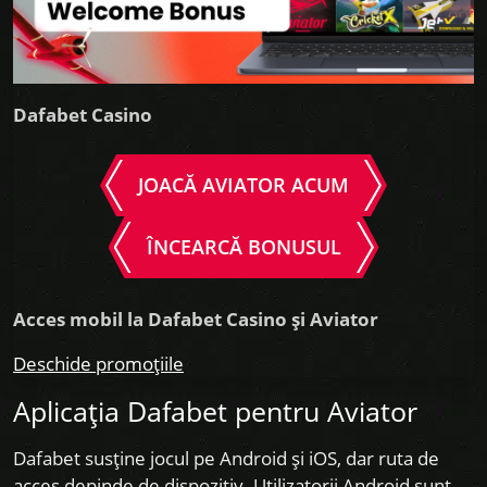
Dafabet Casino
JOACĂ AVIATOR ACUM
ÎNCEARCĂ BONUSUL
Acces mobil la Dafabet Casino și Aviator
Deschide promoțiile
Aplicația Dafabet pentru Aviator
Dafabet susține jocul pe Android și iOS, dar ruta de
acces depinde de dispozitiv. Utilizatorii Android sunt