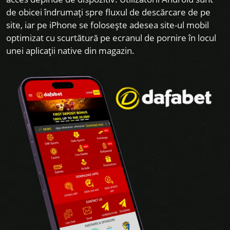
de obicei îndrumați spre fluxul de descărcare de pe
site, iar pe iPhone se folosește adesea site-ul mobil
optimizat cu scurtătură pe ecranul de pornire în locul
unei aplicații native din magazin.