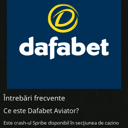
Întrebări frecvente
Ce este Dafabet Aviator?
Este crash-ul Spribe disponibil în secțiunea de cazino