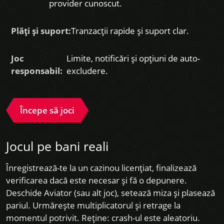
provider cunoscut.
Plăți și suport:
Tranzacții rapide și suport clar.
Joc
Limite, notificări și opțiuni de auto-
responsabil:
excludere.
Începe să joci
Jocul pe bani reali
Înregistrează-te la un cazinou licențiat, finalizează
verificarea dacă este necesar și fă o depunere.
Deschide Aviator (sau alt joc), setează miza și plasează
pariul. Urmărește multiplicatorul și retrage la
momentul potrivit. Reține: crash-ul este aleatoriu.