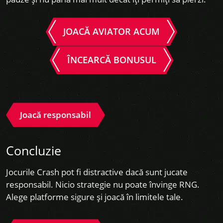
JOACĂ AVIATOR ACUM
ÎNCEARCĂ BONUSUL
Joacă responsabil
Concluzie
Jocurile Crash pot fi distractive dacă sunt jucate
responsabil. Nicio strategie nu poate învinge RNG.
Alege platforme sigure și joacă în limitele tale.