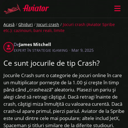
Acasă
/
Ghiduri
/
Jocuri crash
/
Jocuri crash (Aviator Spribe
etc.): cazinouri, bani reali, limite
De
James Mitchell
·
Mar 9, 2025
EXPERT ÎN STRATEGIE IGAMING
Ce sunt jocurile de tip Crash?
Jocurile Crash sunt o categorie de jocuri online în care
un multiplicator pornește de la 1.00 și crește în timp
până când „crashează” aleatoriu. Plasezi un pariu și
alegi când să retragi câștigul. Dacă retragi înainte de
crash, câștigi miza înmulțită cu valoarea curentă. Dacă
crash-ul apare primul, pierzi pariul. Aviator de la Spribe
este unul dintre cele mai populare; altele includ JetX,
Spaceman și titluri similare de la diferite studiouri.