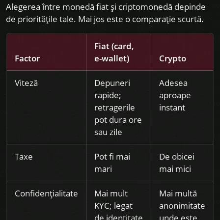
Alegerea între monedă fiat și criptomonedă depinde
de prioritățile tale. Mai jos este o comparație scurtă.
Fiat (card,
Factor
e-wallet)
Crypto
Viteză
Depuneri
Adesea
rapide;
aproape
retragerile
instant
pot dura ore
sau zile
Taxe
Pot fi mai
De obicei
mari
mai mici
Confidențialitate
Mai mult
Mai multă
KYC; legat
anonimitate
de identitate
unde este