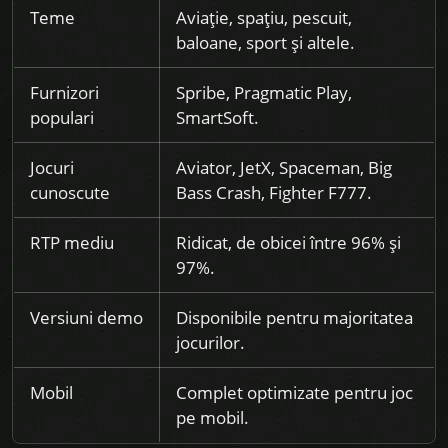
Teme
Aviație, spațiu, pescuit,
baloane, sport și altele.
Furnizori
Spribe, Pragmatic Play,
populari
SmartSoft.
Jocuri
Aviator, JetX, Spaceman, Big
cunoscute
Bass Crash, Fighter F777.
RTP mediu
Ridicat, de obicei între 96% și
97%.
Versiuni demo
Disponibile pentru majoritatea
jocurilor.
Mobil
Complet optimizate pentru joc
pe mobil.