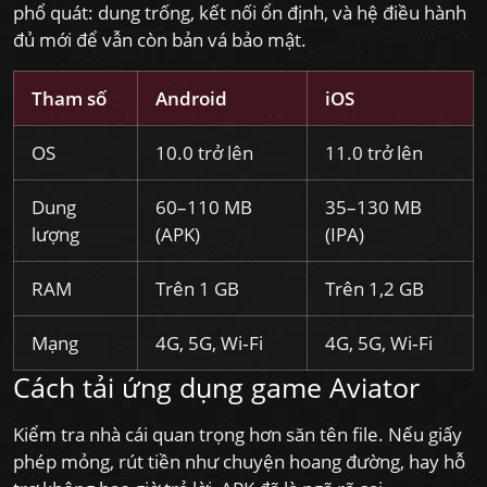
phổ quát: dung trống, kết nối ổn định, và hệ điều hành
đủ mới để vẫn còn bản vá bảo mật.
Tham số
Android
iOS
OS
10.0 trở lên
11.0 trở lên
Dung
60–110 MB
35–130 MB
lượng
(APK)
(IPA)
RAM
Trên 1 GB
Trên 1,2 GB
Mạng
4G, 5G, Wi‑Fi
4G, 5G, Wi‑Fi
Cách tải ứng dụng game Aviator
Kiểm tra nhà cái quan trọng hơn săn tên file. Nếu giấy
phép mỏng, rút tiền như chuyện hoang đường, hay hỗ