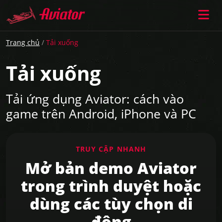
Trang chủ
/
Tải xuống
Tải xuống
Tải ứng dụng Aviator: cách vào
game trên Android, iPhone và PC
TRUY CẬP NHANH
Mở bản demo Aviator
trong trình duyệt hoặc
dùng các tùy chọn di
động