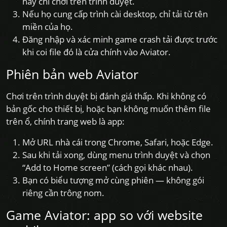
hay chỉ chơi trên trình duyệt.
Nếu họ cung cấp trình cài desktop, chỉ tải từ tên
miền của họ.
Đăng nhập và xác minh game crash tải được trước
khi coi file đó là cửa chính vào Aviator.
Phiên bản web Aviator
Chơi trên trình duyệt bị đánh giá thấp. Khi không có
bản gốc cho thiết bị, hoặc bạn không muốn thêm file
trên ổ, chính trang web là app:
Mở URL nhà cái trong Chrome, Safari, hoặc Edge.
Sau khi tải xong, dùng menu trình duyệt và chọn
“Add to Home screen” (cách gọi khác nhau).
Bạn có biểu tượng mở cùng phiên — không gói
riêng cần trông nom.
Game Aviator: app so với website