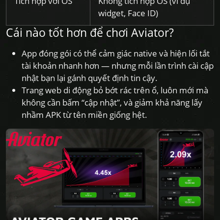
Tích hợp với OS
Không tích hợp OS (ví dụ
widget, Face ID)
Cái nào tốt hơn để chơi Aviator?
App đóng gói có thể cảm giác native và hiện lối tắt
tài khoản nhanh hơn — nhưng mỗi lần trình cài cập
nhật bạn lại gánh quyết định tin cậy.
Trang web di động bỏ bớt rác trên ổ, luôn mới mà
không cần bấm “cập nhật”, và giảm khả năng lấy
nhầm APK từ tên miền giống hệt.