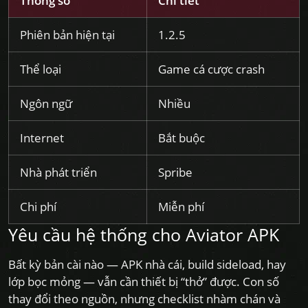
Thông số
Chi tiết
Phiên bản hiện tại
1.2.5
Thể loại
Game cá cược crash
Ngôn ngữ
Nhiều
Internet
Bắt buộc
Nhà phát triển
Spribe
Chi phí
Miễn phí
Yêu cầu hệ thống cho Aviator APK
Bất kỳ bản cài nào — APK nhà cái, build sideload, hay
lớp bọc mỏng — vẫn cần thiết bị “thở” được. Con số
thay đổi theo nguồn, nhưng checklist nhàm chán và