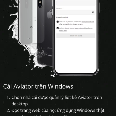
Cài Aviator trên Windows
Chọn nhà cái được quản lý liệt kê Aviator trên
desktop.
Đọc trang web của họ: ứng dụng Windows thật,