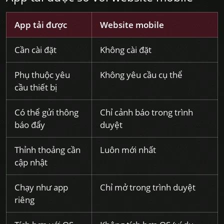
App tải được
Website mobile
Cần cài đặt
Không cài đặt
Phụ thuộc yêu
Không yêu cầu cụ thể
cầu thiết bị
Có thể gửi thông
Chỉ cảnh báo trong trình
báo đẩy
duyệt
Thỉnh thoảng cần
Luôn mới nhất
cập nhật
Chạy như app
Chỉ mở trong trình duyệt
riêng