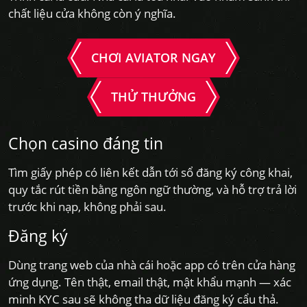
chất liệu cửa không còn ý nghĩa.
CHƠI AVIATOR NGAY
THỬ THƯỞNG
Chọn casino đáng tin
Tìm giấy phép có liên kết dẫn tới sổ đăng ký công khai,
quy tắc rút tiền bằng ngôn ngữ thường, và hỗ trợ trả lời
trước khi nạp, không phải sau.
Đăng ký
Dùng trang web của nhà cái hoặc app có trên cửa hàng
ứng dụng. Tên thật, email thật, mật khẩu mạnh — xác
minh KYC sau sẽ không tha dữ liệu đăng ký cẩu thả.