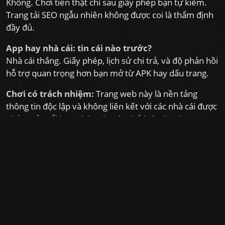
Không. Chơi tiền thật chỉ sau giấy phép bạn tự kiểm.
Trang tải SEO ngẫu nhiên không được coi là thẩm định
đầy đủ.
App hay nhà cái: tin cái nào trước?
Nhà cái thắng. Giấy phép, lịch sử chi trả, và độ phản hồi
hỗ trợ quan trọng hơn bạn mở từ APK hay dấu trang.
Chơi có trách nhiệm:
Trang web này là nền tảng
thông tin độc lập và không liên kết với các nhà cái được
nhắc. Đủ tuổi hợp pháp và tuân thủ luật địa phương
trước khi cờ bạc, và coi liên kết tải lạ như file đính kèm
email từ người lạ.