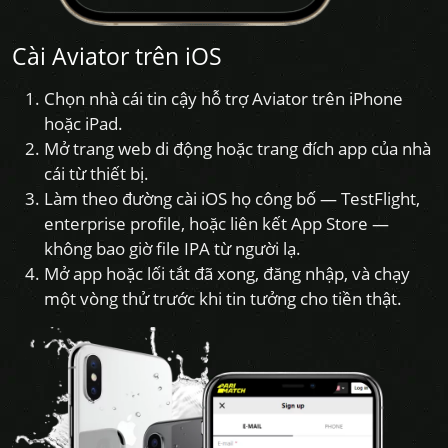
Cài Aviator trên iOS
Chọn nhà cái tin cậy hỗ trợ Aviator trên iPhone
hoặc iPad.
Mở trang web di động hoặc trang đích app của nhà
cái từ thiết bị.
Làm theo đường cài iOS họ công bố — TestFlight,
enterprise profile, hoặc liên kết App Store —
không bao giờ file IPA từ người lạ.
Mở app hoặc lối tắt đã xong, đăng nhập, và chạy
một vòng thử trước khi tin tưởng cho tiền thật.