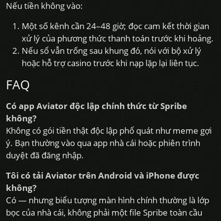
Nếu tiền không vào:
Một số kênh cần 24–48 giờ; đọc cam kết thời gian
xử lý của phương thức thanh toán trước khi hoảng.
Nếu sổ vẫn trống sau khung đó, nói với bộ xử lý
hoặc hỗ trợ casino trước khi nạp lặp lại liên tục.
FAQ
Có app Aviator độc lập chính thức từ Spribe
không?
Không có gói tiền thật độc lập phổ quát như meme gợi
ý. Bạn thường vào qua app nhà cái hoặc phiên trình
duyệt đã đăng nhập.
Tôi có tải Aviator trên Android và iPhone được
không?
Có — nhưng biểu tượng màn hình chính thường là lớp
bọc của nhà cái, không phải một file Spribe toàn cầu