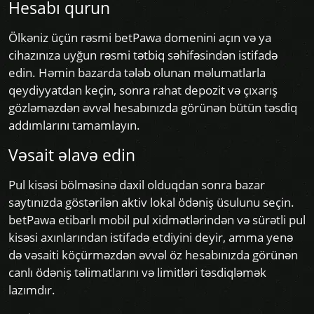
Hesabı qurun
Ölkəniz üçün rəsmi betPawa domenini açın və ya
cihazınıza uyğun rəsmi tətbiq səhifəsindən istifadə
edin. Həmin bazarda tələb olunan məlumatlarla
qeydiyyatdan keçin, sonra rahat depozit və çıxarış
gözləməzdən əvvəl hesabınızda görünən bütün təsdiq
addımlarını tamamlayın.
Vəsait əlavə edin
Pul kisəsi bölməsinə daxil olduqdan sonra bazar
saytınızda göstərilən aktiv lokal ödəniş üsulunu seçin.
betPawa etibarlı mobil pul xidmətlərindən və sürətli pul
kisəsi axınlarından istifadə etdiyini deyir, amma yenə
də vəsaiti köçürməzdən əvvəl öz hesabınızda görünən
canlı ödəniş təlimatlarını və limitləri təsdiqləmək
lazımdır.