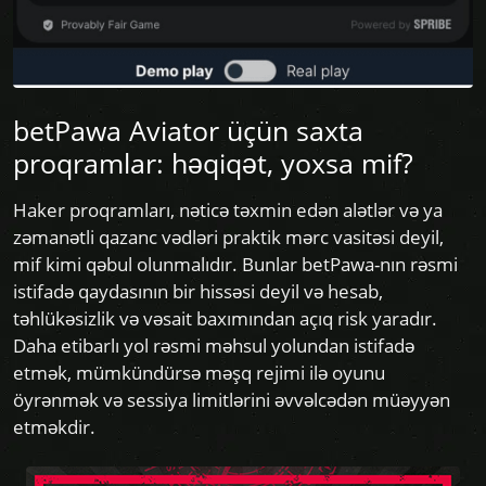
betPawa Aviator üçün saxta
proqramlar: həqiqət, yoxsa mif?
Haker proqramları, nəticə təxmin edən alətlər və ya
zəmanətli qazanc vədləri praktik mərc vasitəsi deyil,
mif kimi qəbul olunmalıdır. Bunlar betPawa-nın rəsmi
istifadə qaydasının bir hissəsi deyil və hesab,
təhlükəsizlik və vəsait baxımından açıq risk yaradır.
Daha etibarlı yol rəsmi məhsul yolundan istifadə
etmək, mümkündürsə məşq rejimi ilə oyunu
öyrənmək və sessiya limitlərini əvvəlcədən müəyyən
etməkdir.