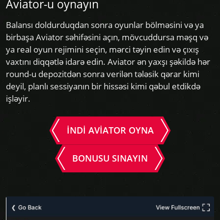
Aviator-u oynayın
Balansı doldurduqdan sonra oyunlar bölməsini və ya
birbaşa Aviator səhifəsini açın, mövcuddursa məşq və
ya real oyun rejimini seçin, mərci təyin edin və çıxış
vaxtını diqqətlə idarə edin. Aviator ən yaxşı şəkildə hər
round-u depozitdən sonra verilən tələsik qərar kimi
deyil, planlı sessiyanın bir hissəsi kimi qəbul etdikdə
işləyir.
İNDI AVIATOR OYNA
BONUSU SINAYIN