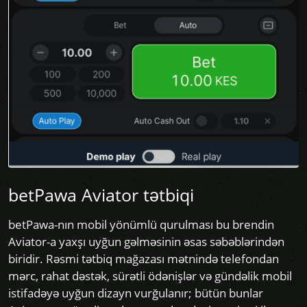
betPawa Aviator tətbiqi
betPawa-nın mobil yönümlü qurulması bu brendin
Aviator-a yaxşı uyğun gəlməsinin əsas səbəblərindən
biridir. Rəsmi tətbiq mağazası mətnində telefondan
mərc, rahat dəstək, sürətli ödənişlər və gündəlik mobil
istifadəyə uyğun dizayn vurğulanır; bütün bunlar