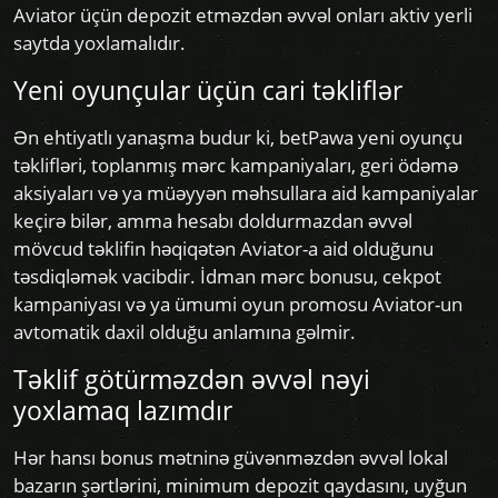
Aviator üçün depozit etməzdən əvvəl onları aktiv yerli
saytda yoxlamalıdır.
Yeni oyunçular üçün cari təkliflər
Ən ehtiyatlı yanaşma budur ki, betPawa yeni oyunçu
təklifləri, toplanmış mərc kampaniyaları, geri ödəmə
aksiyaları və ya müəyyən məhsullara aid kampaniyalar
keçirə bilər, amma hesabı doldurmazdan əvvəl
mövcud təklifin həqiqətən Aviator-a aid olduğunu
təsdiqləmək vacibdir. İdman mərc bonusu, cekpot
kampaniyası və ya ümumi oyun promosu Aviator-un
avtomatik daxil olduğu anlamına gəlmir.
Təklif götürməzdən əvvəl nəyi
yoxlamaq lazımdır
Hər hansı bonus mətninə güvənməzdən əvvəl lokal
bazarın şərtlərini, minimum depozit qaydasını, uyğun