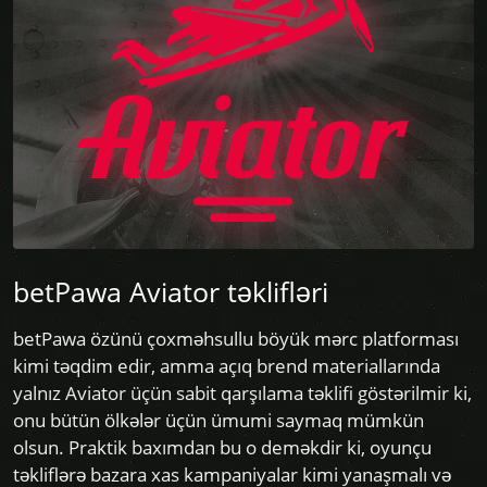
betPawa Aviator təklifləri
betPawa özünü çoxməhsullu böyük mərc platforması
kimi təqdim edir, amma açıq brend materiallarında
yalnız Aviator üçün sabit qarşılama təklifi göstərilmir ki,
onu bütün ölkələr üçün ümumi saymaq mümkün
olsun. Praktik baxımdan bu o deməkdir ki, oyunçu
təkliflərə bazara xas kampaniyalar kimi yanaşmalı və