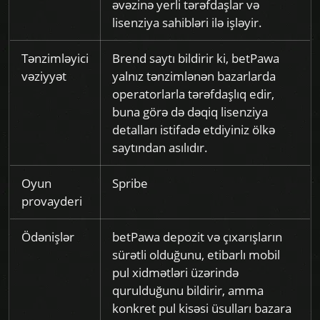
əvəzinə yerli tərəfdaşlar və
lisenziya sahibləri ilə işləyir.
Tənzimləyici
Brend saytı bildirir ki, betPawa
vəziyyət
yalnız tənzimlənən bazarlarda
operatorlarla tərəfdaşlıq edir,
buna görə də dəqiq lisenziya
detalları istifadə etdiyiniz ölkə
saytından asılıdır.
Oyun
Spribe
provayderi
Ödənişlər
betPawa depozit və çıxarışların
sürətli olduğunu, etibarlı mobil
pul xidmətləri üzərində
qurulduğunu bildirir, amma
konkret pul kisəsi üsulları bazara