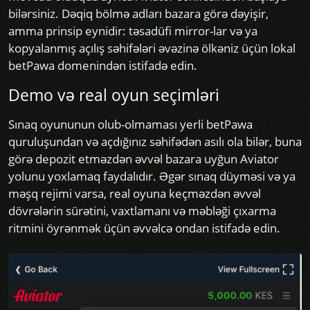
bilərsiniz. Dəqiq bölmə adları bazara görə dəyişir,
amma prinsip eynidir: təsadüfi mirror-lar və ya
kopyalanmış açılış səhifələri əvəzinə ölkəniz üçün lokal
betPawa domenindən istifadə edin.
Demo və real oyun seçimləri
Sınaq oyununun olub-olmaması yerli betPawa
quruluşundan və açdığınız səhifədən asılı ola bilər, buna
görə depozit etməzdən əvvəl bazara uyğun Aviator
yolunu yoxlamaq faydalıdır. Əgər sınaq düyməsi və ya
məşq rejimi varsa, real oyuna keçməzdən əvvəl
dövrələrin sürətini, vaxtlamanı və məbləği çıxarma
ritmini öyrənmək üçün əvvəlcə ondan istifadə edin.