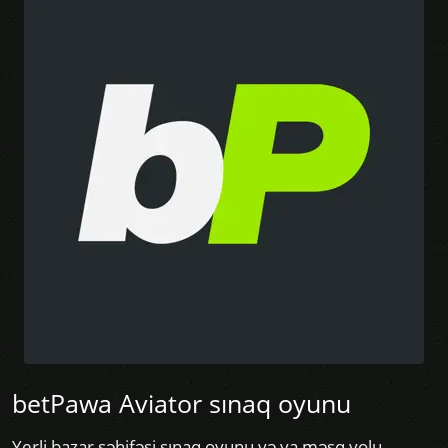
betPawa Aviator sınaq oyunu
Yerli bazar səhifəsi sınaq oyunu və ya məşq yolu