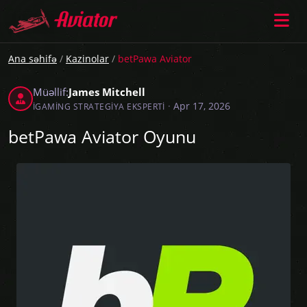
Ana səhifə
/
Kazinolar
/
betPawa Aviator
Müəllif:
James Mitchell
·
Apr 17, 2026
IGAMING STRATEGIYA EKSPERTI
betPawa Aviator Oyunu