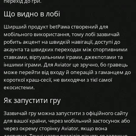
перехід до гри.
Що видно в лобі
Ширший продукт betPawa створений для
мобільного використання, тому лобі зазвичай
робить акцент на швидкій навігації, доступі до
акаунта та швидких переходах між спортивними
ставками, віртуальними іграми, джекпотами та
іншими іграми. Для Aviator це зручно, бо гравець
може перейти від входу й операцій з гаманцем до
короткої краш-сесії, не виходячи з тієї самої
екосистеми.
Як запустити гру
Зазвичай гру можна запустити з офіційного сайту
для вашої країни, через мобільний застосунок або
через окрему сторінку Aviator, якщо вона
доступна. Точні назви розділів різняться залежно