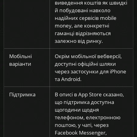
виведення коштів як швидкі
й побудовані навколо
надійних сервісів mobile
money, але конкретні
гаманці відрізняються
залежно від ринку.
Мобільні
Окрім мобільної вебверсії,
варіанти
доступні офіційні шляхи
через застосунки для iPhone
та Android.
Підтримка
В описі в App Store сказано,
що підтримка доступна
щогодини щодня
телефоном, електронною
поштою, у чаті, через
Facebook Messenger,