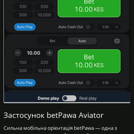
Застосунок betPawa Aviator
Сильна мобільна орієнтація betPawa — одна з