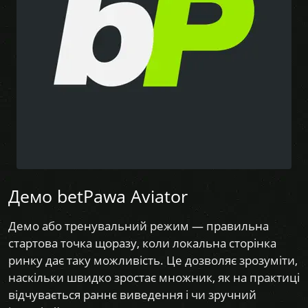
Демо betPawa Aviator
Демо або тренувальний режим — правильна
стартова точка щоразу, коли локальна сторінка
ринку дає таку можливість. Це дозволяє зрозуміти,
наскільки швидко зростає множник, як на практиці
відчувається раннє виведення і чи зручний