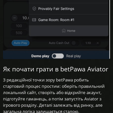
Як почати грати в betPawa Aviator
З редакційної точки зору betPawa робить
стартовий процес простим: оберіть правильний
локальний сайт, створіть або відкрийте акаунт,
підготуйте гаманець, а потім запустіть Aviator з
ігрового розділу. Деталі залежать від ринку, але
загальна логіка залишається сталою.