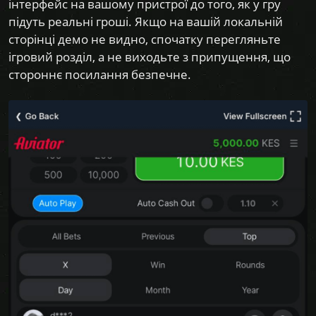
інтерфейс на вашому пристрої до того, як у гру
підуть реальні гроші. Якщо на вашій локальній
сторінці демо не видно, спочатку перегляньте
ігровий розділ, а не виходьте з припущення, що
стороннє посилання безпечне.