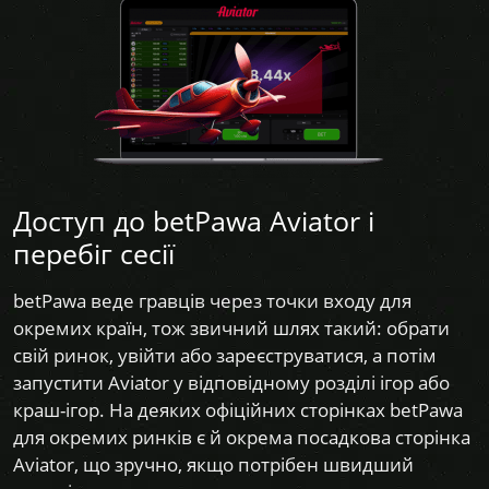
Доступ до betPawa Aviator і
перебіг сесії
betPawa веде гравців через точки входу для
окремих країн, тож звичний шлях такий: обрати
свій ринок, увійти або зареєструватися, а потім
запустити Aviator у відповідному розділі ігор або
краш-ігор. На деяких офіційних сторінках betPawa
для окремих ринків є й окрема посадкова сторінка
Aviator, що зручно, якщо потрібен швидший