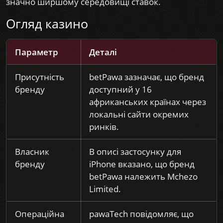
значно ширшому середовищі ставок.
Огляд казино
Параметр
Деталі
Присутність
betPawa зазначає, що бренд
бренду
доступний у 16
африканських країнах через
локальні сайти окремих
ринків.
Власник
В описі застосунку для
бренду
iPhone вказано, що бренд
betPawa належить Mchezo
Limited.
Операційна
pawaTech повідомляє, що