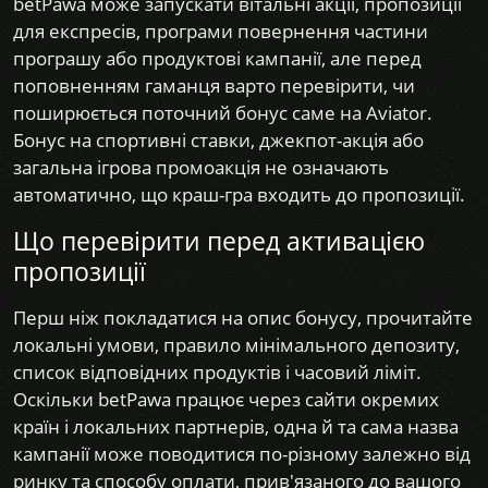
betPawa може запускати вітальні акції, пропозиції
для експресів, програми повернення частини
програшу або продуктові кампанії, але перед
поповненням гаманця варто перевірити, чи
поширюється поточний бонус саме на Aviator.
Бонус на спортивні ставки, джекпот-акція або
загальна ігрова промоакція не означають
автоматично, що краш-гра входить до пропозиції.
Що перевірити перед активацією
пропозиції
Перш ніж покладатися на опис бонусу, прочитайте
локальні умови, правило мінімального депозиту,
список відповідних продуктів і часовий ліміт.
Оскільки betPawa працює через сайти окремих
країн і локальних партнерів, одна й та сама назва
кампанії може поводитися по-різному залежно від
ринку та способу оплати, прив'язаного до вашого