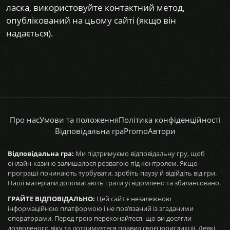
ласка, використовуйте контактний метод,
опублікований на цьому сайті (якщо він
надається).
Про нас
Умови та положення
Політика конфіденційності
Відповідальна гра
Promo
Автори
Відповідальна гра:
Ми підтримуємо відповідальну гру, щоб
онлайн-казино залишалося розвагою під контролем. Якщо
програші починають турбувати, зробіть паузу й відійдіть від гри.
Наші матеріали допомагають грати усвідомлено та збалансовано.
ГРАЙТЕ ВІДПОВІДАЛЬНО:
Цей сайт є незалежною
інформаційною платформою і не пов’язаний із згаданими
операторами. Перед грою переконайтеся, що ви досягли
дозволеного віку та дотримуєтеся правил своєї юрисдикції. Деякі