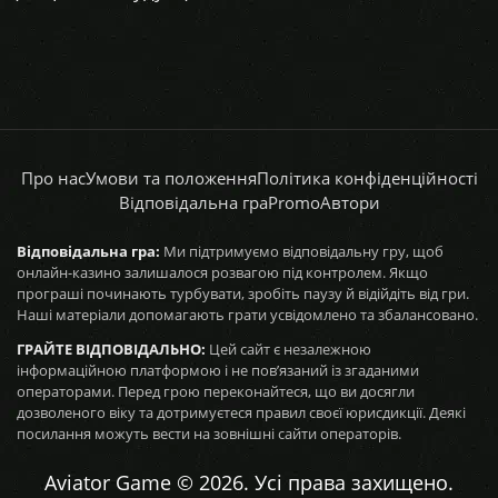
Про нас
Умови та положення
Політика конфіденційності
Відповідальна гра
Promo
Автори
Відповідальна гра:
Ми підтримуємо відповідальну гру, щоб
онлайн-казино залишалося розвагою під контролем. Якщо
програші починають турбувати, зробіть паузу й відійдіть від гри.
Наші матеріали допомагають грати усвідомлено та збалансовано.
ГРАЙТЕ ВІДПОВІДАЛЬНО:
Цей сайт є незалежною
інформаційною платформою і не пов’язаний із згаданими
операторами. Перед грою переконайтеся, що ви досягли
дозволеного віку та дотримуєтеся правил своєї юрисдикції. Деякі
посилання можуть вести на зовнішні сайти операторів.
Aviator Game © 2026. Усі права захищено.