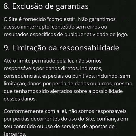
8. Exclusão de garantias
O Site é fornecido “como está”. Não garantimos
acesso ininterrupto, conteúdo sem erros ou
resultados específicos de qualquer atividade de jogo.
9. Limitação da responsabilidade
Até o limite permitido pela lei, não somos
responsáveis por danos diretos, indiretos,
consequenciais, especiais ou punitivos, incluindo, sem
limitação, danos por perda de dados ou lucros, mesmo
que tenhamos sido alertados sobre a possibilidade
desses danos.
Conformemente com a lei, não somos responsáveis
por perdas decorrentes do uso do Site, confiança em
seu conteúdo ou uso de serviços de apostas de
terceiros.