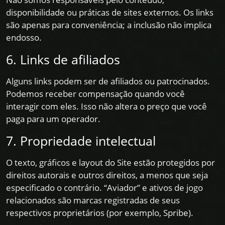
disponibilidade ou práticas de sites externos. Os links
são apenas para conveniência; a inclusão não implica
endosso.
6. Links de afiliados
Alguns links podem ser de afiliados ou patrocinados.
Podemos receber compensação quando você
interagir com eles. Isso não altera o preço que você
paga para um operador.
7. Propriedade intelectual
O texto, gráficos e layout do Site estão protegidos por
direitos autorais e outros direitos, a menos que seja
especificado o contrário. “Aviador” e ativos de jogo
relacionados são marcas registradas de seus
respectivos proprietários (por exemplo, Spribe).