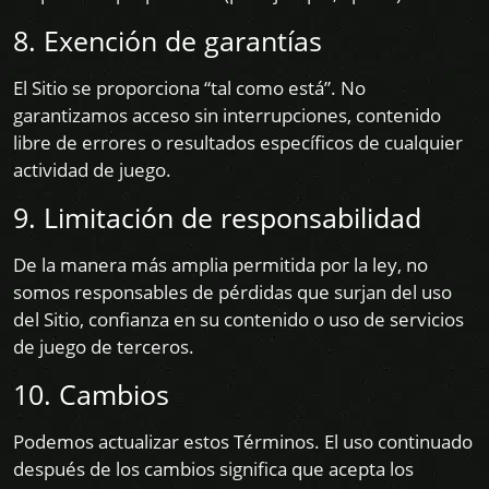
8. Exención de garantías
El Sitio se proporciona “tal como está”. No
garantizamos acceso sin interrupciones, contenido
libre de errores o resultados específicos de cualquier
actividad de juego.
9. Limitación de responsabilidad
De la manera más amplia permitida por la ley, no
somos responsables de pérdidas que surjan del uso
del Sitio, confianza en su contenido o uso de servicios
de juego de terceros.
10. Cambios
Podemos actualizar estos Términos. El uso continuado
después de los cambios significa que acepta los