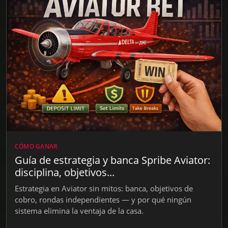
CÓMO GANAR
Guía de estrategia y banca Spribe Aviator:
disciplina, objetivos...
Estrategia en Aviator sin mitos: banca, objetivos de
cobro, rondas independientes — y por qué ningún
sistema elimina la ventaja de la casa.