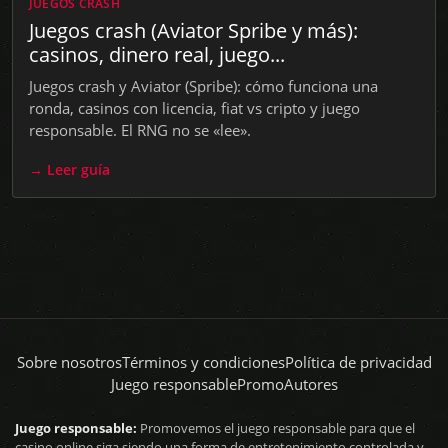
JUEGOS CRASH
Juegos crash (Aviator Spribe y más):
casinos, dinero real, juego...
Juegos crash y Aviator (Spribe): cómo funciona una
ronda, casinos con licencia, fiat vs cripto y juego
responsable. El RNG no se «lee».
→ Leer guía
Sobre nosotros
Términos y condiciones
Política de privacidad
Juego responsable
Promo
Autores
Juego responsable:
Promovemos el juego responsable para que el
casino online siga siendo una forma de entretenimiento controlada y