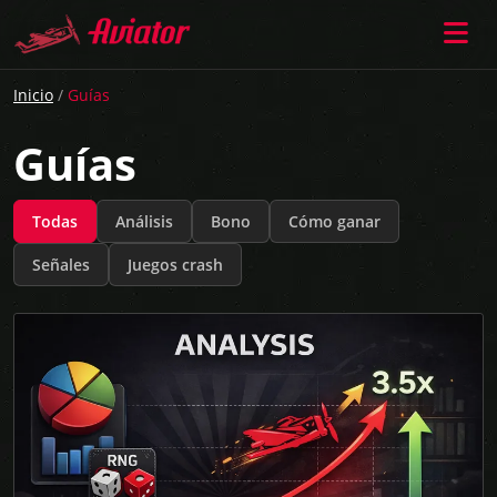
Inicio
/
Guías
Guías
Todas
Análisis
Bono
Cómo ganar
Señales
Juegos crash