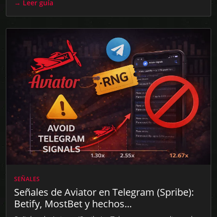
→ Leer guía
SEÑALES
Señales de Aviator en Telegram (Spribe):
Betify, MostBet y hechos...