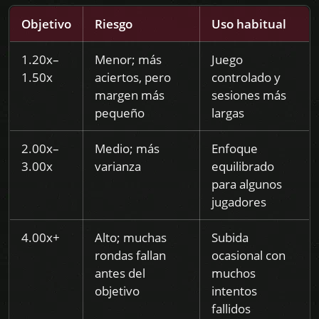
Objetivo
Riesgo
Uso habitual
1.20x–
Menor; más
Juego
1.50x
aciertos, pero
controlado y
margen más
sesiones más
pequeño
largas
2.00x–
Medio; más
Enfoque
3.00x
varianza
equilibrado
para algunos
jugadores
4.00x+
Alto; muchas
Subida
rondas fallan
ocasional con
antes del
muchos
objetivo
intentos
fallidos