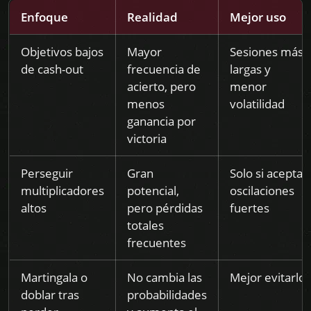
Enfoque
Realidad
Mejor uso
Objetivos bajos
Mayor
Sesiones más
de cash-out
frecuencia de
largas y
acierto, pero
menor
menos
volatilidad
ganancia por
victoria
Perseguir
Gran
Solo si aceptas
multiplicadores
potencial,
oscilaciones
altos
pero pérdidas
fuertes
totales
frecuentes
Martingala o
No cambia las
Mejor evitarlo
doblar tras
probabilidades