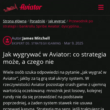
Strona główna
/
Poradniki
/
Jak wygrać
/
Przewodnik po
strategii i bankrollu Spribe Aviator: dyscyplina...
Autor:
James Mitchell
·
Mar 9, 2025
EKSPERT DS. STRATEGII IGAMING
Jak wygrywać w Aviator: co strategia
może, a czego nie
Wiele osób szuka odpowiedzi na pytanie „jak wygrać w
Aviator”, jakby za tą grą stał ukryty system. W
rzeczywistości Aviator pozostaje crash game z ujemną
wartością oczekiwaną: mnożnik jest losowy, kolejnej
rundy nie da się przewidzieć na podstawie
poprzedniej, a żaden system stawek nie usuwa
przewagi kasyna. Strategia ma sens, jeśli traktujesz ją