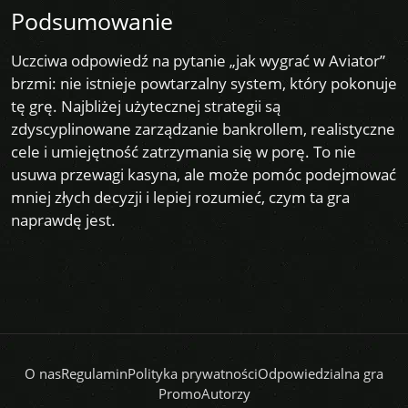
Podsumowanie
Uczciwa odpowiedź na pytanie „jak wygrać w Aviator”
brzmi: nie istnieje powtarzalny system, który pokonuje
tę grę. Najbliżej użytecznej strategii są
zdyscyplinowane zarządzanie bankrollem, realistyczne
cele i umiejętność zatrzymania się w porę. To nie
usuwa przewagi kasyna, ale może pomóc podejmować
mniej złych decyzji i lepiej rozumieć, czym ta gra
naprawdę jest.
O nas
Regulamin
Polityka prywatności
Odpowiedzialna gra
Promo
Autorzy