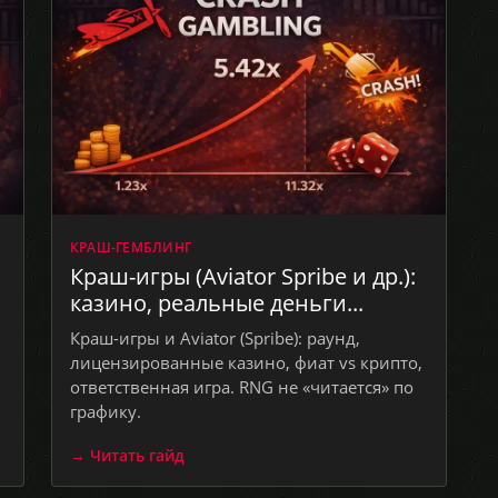
КРАШ-ГЕМБЛИНГ
Краш-игры (Aviator Spribe и др.):
казино, реальные деньги...
Краш-игры и Aviator (Spribe): раунд,
лицензированные казино, фиат vs крипто,
ответственная игра. RNG не «читается» по
графику.
→ Читать гайд