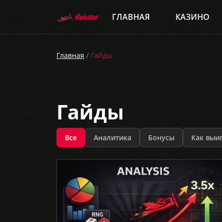
ГЛАВНАЯ
КАЗИНО
Главная
/
Гайды
Гайды
Все
Аналитика
Бонусы
Как выи