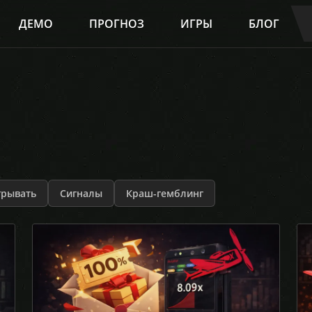
ДЕМО
ПРОГНОЗ
ИГРЫ
БЛОГ
грывать
Сигналы
Краш-гемблинг