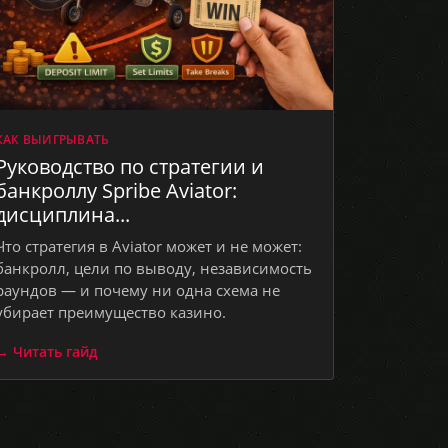
КАК ВЫИГРЫВАТЬ
Руководство по стратегии и
банкроллу Spribe Aviator:
дисциплина...
Что стратегия в Aviator может и не может:
банкролл, цели по выводу, независимость
раундов — и почему ни одна схема не
убирает преимущество казино.
→ Читать гайд