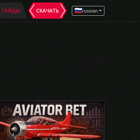
ГАЙДЫ
СКАЧАТЬ
russian