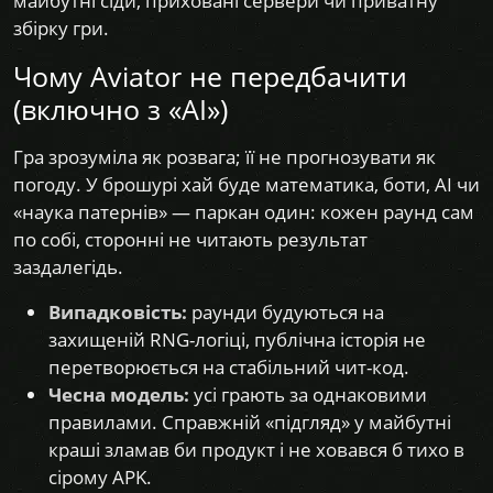
майбутні сіди, приховані сервери чи приватну
збірку гри.
Чому Aviator не передбачити
(включно з «AI»)
Гра зрозуміла як розвага; її не прогнозувати як
погоду. У брошурі хай буде математика, боти, AI чи
«наука патернів» — паркан один: кожен раунд сам
по собі, сторонні не читають результат
заздалегідь.
Випадковість:
раунди будуються на
захищеній RNG-логіці, публічна історія не
перетворюється на стабільний чит-код.
Чесна модель:
усі грають за однаковими
правилами. Справжній «підгляд» у майбутні
краші зламав би продукт і не ховався б тихо в
сірому APK.