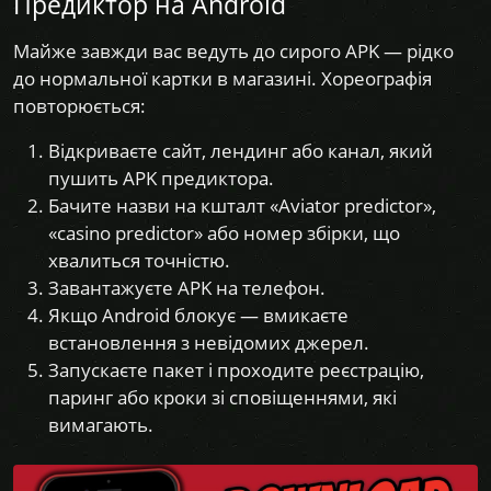
Предиктор на Android
Майже завжди вас ведуть до сирого APK — рідко
до нормальної картки в магазині. Хореографія
повторюється:
Відкриваєте сайт, лендинг або канал, який
пушить APK предиктора.
Бачите назви на кшталт «Aviator predictor»,
«casino predictor» або номер збірки, що
хвалиться точністю.
Завантажуєте APK на телефон.
Якщо Android блокує — вмикаєте
встановлення з невідомих джерел.
Запускаєте пакет і проходите реєстрацію,
паринг або кроки зі сповіщеннями, які
вимагають.