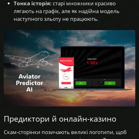
Тонка історія:
старі множники красиво
лягають на графік, але як надійна модель
наступного зльоту не працюють.
Предиктори й онлайн-казино
Скам-сторінки позичають великі логотипи, щоб