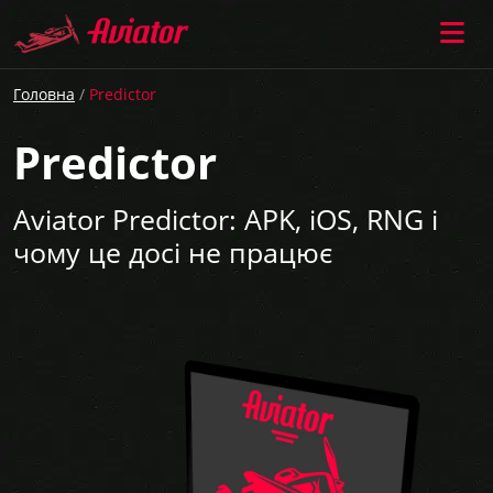
Головна
/
Predictor
Predictor
Aviator Predictor: APK, iOS, RNG і
чому це досі не працює