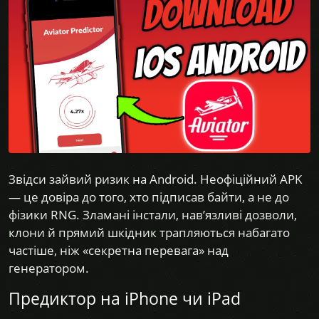
Звідси зайвий ризик на Android. Неофіційний APK
— це довіра до того, хто підписав байти, а не до
фізики RNG. Зламані інстали, нав’язливі дозволи,
клони й прямий шкідник трапляються набагато
частіше, ніж «секретна перевага» над
генератором.
Предиктор на iPhone чи iPad