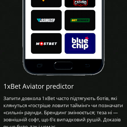
1xBet Aviator predictor
Запити довкола 1xBet часто підтягують ботів, які
клянуться «гостріше ловити таймінг» чи позначати
«сильні» раунди. Брендинг змінюється; теза ні —
зовнішній софт, що б’є випадковий рушій. Доказів
як не було, так і немає.