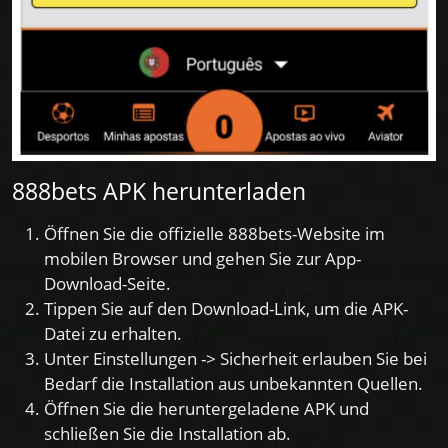
888bets APK herunterladen
Öffnen Sie die offizielle 888bets-Website im
mobilen Browser und gehen Sie zur App-
Download-Seite.
Tippen Sie auf den Download-Link, um die APK-
Datei zu erhalten.
Unter Einstellungen -> Sicherheit erlauben Sie bei
Bedarf die Installation aus unbekannten Quellen.
Öffnen Sie die heruntergeladene APK und
schließen Sie die Installation ab.