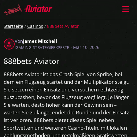
Startseite
/
Casinos
/
888bets Aviator
Von
James Mitchell
·
Mar 10, 2026
IGAMING-STRATEGIEEXPERTE
888bets Aviator
888bets Aviator ist das Crash-Spiel von Spribe, bei
dem ein Flugzeug startet und der Multiplikator steigt.
Sie setzen einen Einsatz und versuchen rechtzeitig
auszucashen, bevor das Flugzeug wegfliegt. Je länger
Sie warten, desto höher kann der Gewinn sein –
warten Sie zu lange, endet die Runde und der Einsatz
ist verloren. 888bets bietet dieses Spiel neben
Sportwetten und weiteren Casino-Titeln, mit lokalen
Zahlungsmethoden und regelmäßigen Gratiswetten-