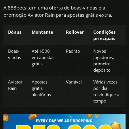
A 888bets tem uma oferta de boas-vindas e a
promoção Aviator Rain para apostas grátis extra.
Bónus
Montante
Rollover
Condições
principais
Boas-
Até $500
Padrão
Novos
vindas
em apostas
jogadores,
grátis
primeiro
depósito
Aviator
Apostas
Variável
Várias vezes
Rain
grátis
por dia;
aleatórias
reivindique a
tempo