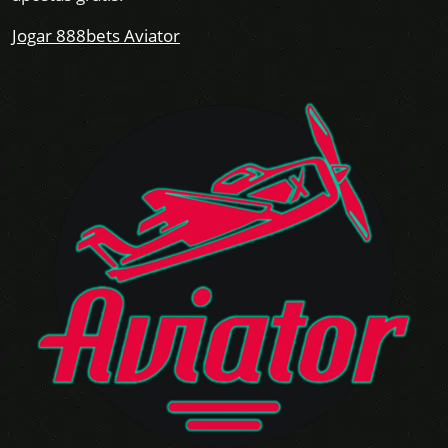
Jogar 888bets Aviator