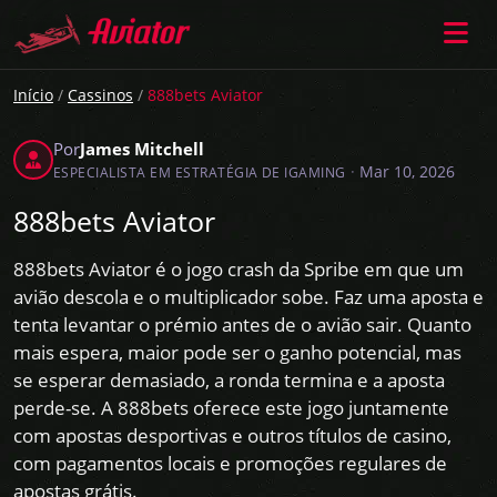
Início
/
Cassinos
/
888bets Aviator
Por
James Mitchell
·
Mar 10, 2026
ESPECIALISTA EM ESTRATÉGIA DE IGAMING
888bets Aviator
888bets Aviator é o jogo crash da Spribe em que um
avião descola e o multiplicador sobe. Faz uma aposta e
tenta levantar o prémio antes de o avião sair. Quanto
mais espera, maior pode ser o ganho potencial, mas
se esperar demasiado, a ronda termina e a aposta
perde-se. A 888bets oferece este jogo juntamente
com apostas desportivas e outros títulos de casino,
com pagamentos locais e promoções regulares de
apostas grátis.