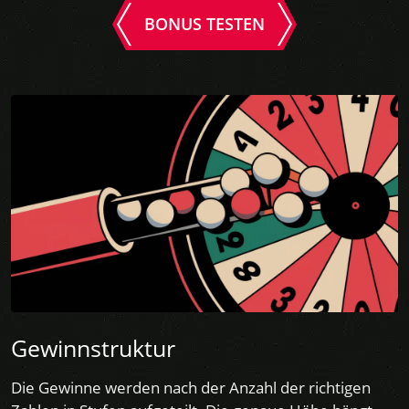
BONUS TESTEN
Gewinnstruktur
Die Gewinne werden nach der Anzahl der richtigen