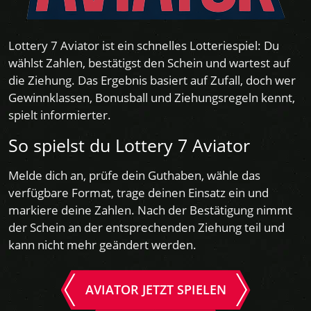
Lottery 7 Aviator ist ein schnelles Lotteriespiel: Du
wählst Zahlen, bestätigst den Schein und wartest auf
die Ziehung. Das Ergebnis basiert auf Zufall, doch wer
Gewinnklassen, Bonusball und Ziehungsregeln kennt,
spielt informierter.
So spielst du Lottery 7 Aviator
Melde dich an, prüfe dein Guthaben, wähle das
verfügbare Format, trage deinen Einsatz ein und
markiere deine Zahlen. Nach der Bestätigung nimmt
der Schein an der entsprechenden Ziehung teil und
kann nicht mehr geändert werden.
AVIATOR JETZT SPIELEN