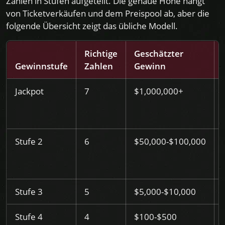
Zahlen in Stufen aufgeteilt. Die genaue Höhe hängt
von Ticketverkäufen und dem Preispool ab, aber die
folgende Übersicht zeigt das übliche Modell.
Richtige
Geschätzter
Gewinnstufe
Zahlen
Gewinn
Jackpot
7
$1,000,000+
Stufe 2
6
$50,000-$100,000
Stufe 3
5
$5,000-$10,000
Stufe 4
4
$100-$500