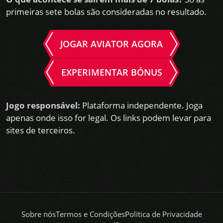
primeiras sete bolas são consideradas no resultado.
JOGAR AVIATOR AGORA
EXPERIMENTAR BÓNUS
Jogo responsável:
Plataforma independente. Joga
apenas onde isso for legal. Os links podem levar para
sites de terceiros.
Sobre nós
Termos e Condições
Política de Privacidade