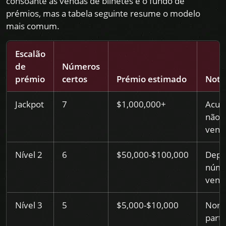
consoante as vendas de bilhetes e o fundo de
prémios, mas a tabela seguinte resume o modelo
mais comum.
Escalão
de
Números
prémio
certos
Prémio estimado
Nota
Jackpot
7
$1,000,000+
Acum
não 
venc
Nível 2
6
$50,000-$100,000
Depe
núme
venc
Nível 3
5
$5,000-$10,000
Norm
parti