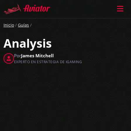
Inicio
/
Guías
/
Analysis
Por
James Mitchell
EXPERTO EN ESTRATEGIA DE IGAMING