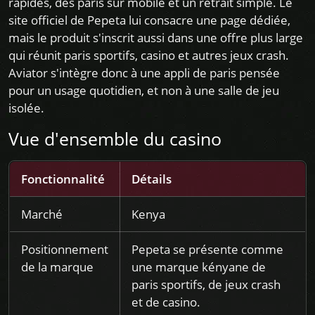
rapides, des paris sur mobile et un retrait simple. Le
site officiel de Pepeta lui consacre une page dédiée,
mais le produit s'inscrit aussi dans une offre plus large
qui réunit paris sportifs, casino et autres jeux crash.
Aviator s'intègre donc à une appli de paris pensée
pour un usage quotidien, et non à une salle de jeu
isolée.
Vue d'ensemble du casino
Fonctionnalité
Détails
Marché
Kenya
Positionnement
Pepeta se présente comme
de la marque
une marque kényane de
paris sportifs, de jeux crash
et de casino.