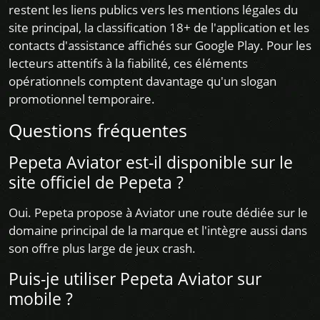
restent les liens publics vers les mentions légales du
site principal, la classification 18+ de l'application et les
contacts d'assistance affichés sur Google Play. Pour les
lecteurs attentifs à la fiabilité, ces éléments
opérationnels comptent davantage qu'un slogan
promotionnel temporaire.
Questions fréquentes
Pepeta Aviator est-il disponible sur le
site officiel de Pepeta ?
Oui. Pepeta propose à Aviator une route dédiée sur le
domaine principal de la marque et l'intègre aussi dans
son offre plus large de jeux crash.
Puis-je utiliser Pepeta Aviator sur
mobile ?