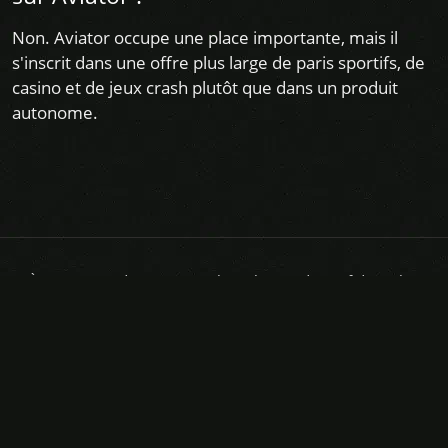
Non. Aviator occupe une place importante, mais il
s'inscrit dans une offre plus large de paris sportifs, de
casino et de jeux crash plutôt que dans un produit
autonome.
À propos
Conditions générales
Politique de confidentialité
Jeu responsable
Promo
Auteurs
Jeu responsable:
Nous privilégions le jeu responsable pour que jouer
en ligne reste un plaisir et reste maîtrisé. Si les pertes vous pèsent,
faites une pause. Nous proposons des conseils pour gérer votre jeu.
Votre bien-être compte.
JOUER RESPONSABLE:
Ce site est une plateforme indépendante et