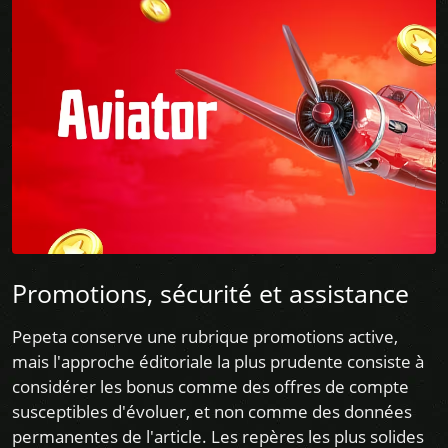
Promotions, sécurité et assistance
Pepeta conserve une rubrique promotions active,
mais l'approche éditoriale la plus prudente consiste à
considérer les bonus comme des offres de compte
susceptibles d'évoluer, et non comme des données
permanentes de l'article. Les repères les plus solides