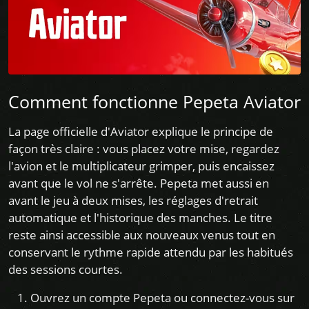
Comment fonctionne Pepeta Aviator
La page officielle d'Aviator explique le principe de
façon très claire : vous placez votre mise, regardez
l'avion et le multiplicateur grimper, puis encaissez
avant que le vol ne s'arrête. Pepeta met aussi en
avant le jeu à deux mises, les réglages d'retrait
automatique et l'historique des manches. Le titre
reste ainsi accessible aux nouveaux venus tout en
conservant le rythme rapide attendu par les habitués
des sessions courtes.
Ouvrez un compte Pepeta ou connectez-vous sur