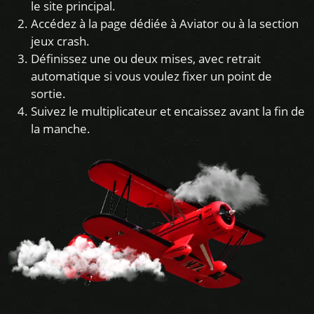
le site principal.
Accédez à la page dédiée à Aviator ou à la section
jeux crash.
Définissez une ou deux mises, avec retrait
automatique si vous voulez fixer un point de
sortie.
Suivez le multiplicateur et encaissez avant la fin de
la manche.