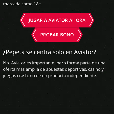
marcada como 18+.
JUGAR A AVIATOR AHORA
PROBAR BONO
¿Pepeta se centra solo en Aviator?
No. Aviator es importante, pero forma parte de una
oferta más amplia de apuestas deportivas, casino y
juegos crash, no de un producto independiente.