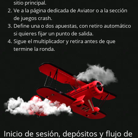
sitio principal.
Ve a la página dedicada de Aviator o a la sección
de juegos crash.
Define una o dos apuestas, con retiro automático
si quieres fijar un punto de salida.
Sigue el multiplicador y retira antes de que
termine la ronda.
Inicio de sesión, depósitos y flujo de