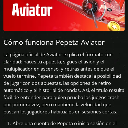
Cómo funciona Pepeta Aviator
La página oficial de Aviator explica el formato con
claridad: haces tu apuesta, sigues el avión y el
multiplicador en ascenso, y retiras antes de que el
vuelo termine. Pepeta también destaca la posibilidad
de jugar con dos apuestas, las opciones de retiro
automático y el historial de rondas. Así, el título resulta
fácil de entender para quien prueba los juegos crash
por primera vez, pero mantiene la velocidad que
buscan los jugadores habituales en sesiones cortas.
Abre una cuenta de Pepeta o inicia sesión en el