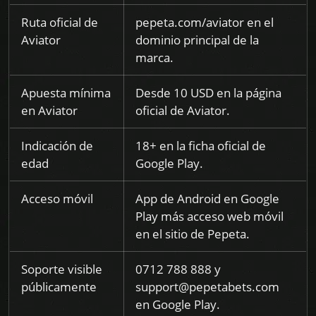
Ruta oficial de
pepeta.com/aviator en el
Aviator
dominio principal de la
marca.
Apuesta mínima
Desde 10 USD en la página
en Aviator
oficial de Aviator.
Indicación de
18+ en la ficha oficial de
edad
Google Play.
Acceso móvil
App de Android en Google
Play más acceso web móvil
en el sitio de Pepeta.
Soporte visible
0712 788 888 y
públicamente
support@pepetabets.com
en Google Play.