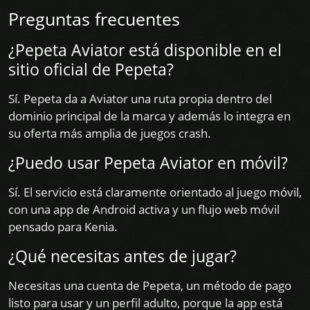
Preguntas frecuentes
¿Pepeta Aviator está disponible en el
sitio oficial de Pepeta?
Sí. Pepeta da a Aviator una ruta propia dentro del
dominio principal de la marca y además lo integra en
su oferta más amplia de juegos crash.
¿Puedo usar Pepeta Aviator en móvil?
Sí. El servicio está claramente orientado al juego móvil,
con una app de Android activa y un flujo web móvil
pensado para Kenia.
¿Qué necesitas antes de jugar?
Necesitas una cuenta de Pepeta, un método de pago
listo para usar y un perfil adulto, porque la app está