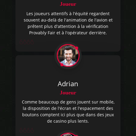
Joueur
Les joueurs attentifs à l'équité regardent
souvent au-delà de l'animation de l'avion et
prêtent plus d'attention à la vérification
Provably Fair et à l'opérateur derrière.
Adrian
Joueur
Comme beaucoup de gens jouent sur mobile,
la disposition de l'écran et l'espacement des
boutons comptent ici plus que dans des jeux
de casino plus lents.