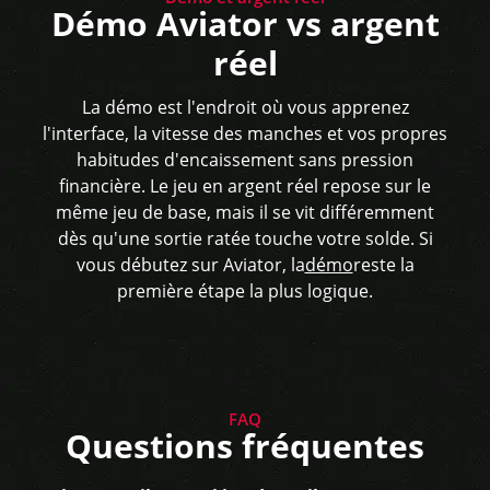
Démo Aviator vs argent
réel
La démo est l'endroit où vous apprenez
l'interface, la vitesse des manches et vos propres
habitudes d'encaissement sans pression
financière. Le jeu en argent réel repose sur le
même jeu de base, mais il se vit différemment
dès qu'une sortie ratée touche votre solde. Si
vous débutez sur Aviator, la
démo
reste la
première étape la plus logique.
FAQ
Questions fréquentes