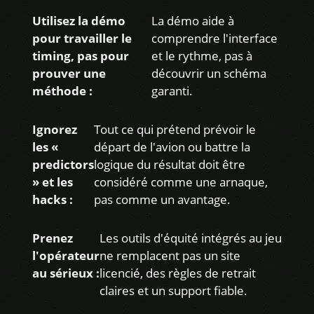
Utilisez la démo
La démo aide à
pour travailler le
comprendre l'interface
timing, pas pour
et le rythme, pas à
prouver une
découvrir un schéma
méthode :
garanti.
Ignorez
Tout ce qui prétend prévoir le
les «
départ de l'avion ou battre la
predictors
logique du résultat doit être
» et les
considéré comme une arnaque,
hacks :
pas comme un avantage.
Prenez
Les outils d'équité intégrés au jeu
l'opérateur
ne remplacent pas un site
au sérieux :
licencié, des règles de retrait
claires et un support fiable.