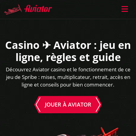
Casino ✈ Aviator : jeu en
ligne, règles et guide
Découvrez Aviator casino et le fonctionnement de ce
jeu de Spribe : mises, multiplicateur, retrait, accès en
ligne et conseils pour bien commencer.
JOUER À AVIATOR