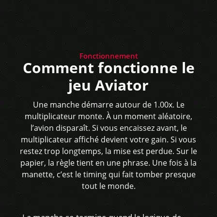
Fonctionnement
Comment fonctionne le
jeu Aviator
Une manche démarre autour de 1.00x. Le
multiplicateur monte. À un moment aléatoire,
l’avion disparaît. Si vous encaissez avant, le
multiplicateur affiché devient votre gain. Si vous
restez trop longtemps, la mise est perdue. Sur le
papier, la règle tient en une phrase. Une fois à la
manette, c’est le timing qui fait tomber presque
tout le monde.