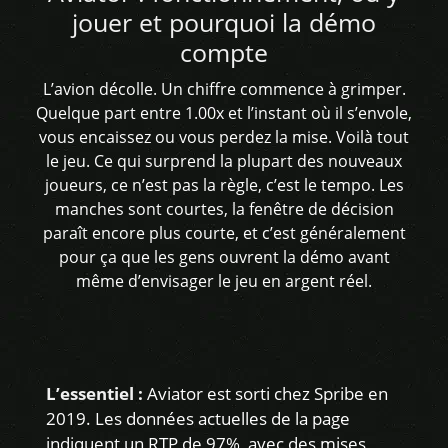
jouer et pourquoi la démo
compte
L’avion décolle. Un chiffre commence à grimper.
Quelque part entre 1.00x et l’instant où il s’envole,
vous encaissez ou vous perdez la mise. Voilà tout
le jeu. Ce qui surprend la plupart des nouveaux
joueurs, ce n’est pas la règle, c’est le tempo. Les
manches sont courtes, la fenêtre de décision
paraît encore plus courte, et c’est généralement
pour ça que les gens ouvrent la démo avant
même d’envisager le jeu en argent réel.
L’essentiel :
Aviator est sorti chez Spribe en
2019. Les données actuelles de la page
indiquent un RTP de 97%, avec des mises