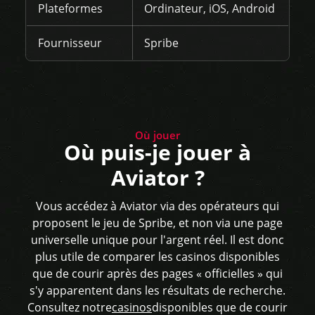
Plateformes
Ordinateur, iOS, Android
Fournisseur
Spribe
Où jouer
Où puis-je jouer à
Aviator ?
Vous accédez à Aviator via des opérateurs qui
proposent le jeu de Spribe, et non via une page
universelle unique pour l'argent réel. Il est donc
plus utile de comparer les casinos disponibles
que de courir après des pages « officielles » qui
s'y apparentent dans les résultats de recherche.
Consultez notre
casinos
disponibles que de courir