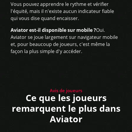
Vous pouvez apprendre le rythme et vérifier
l'équité, mais il n'existe aucun indicateur fiable
qui vous dise quand encaisser.
Aviator est-il disponible sur mobile ?
Oui.
Aviator se joue largement sur navigateur mobile
et, pour beaucoup de joueurs, c'est même la
façon la plus simple d'y accéder.
Avis de joueurs
Ce que les joueurs
remarquent le plus dans
Aviator