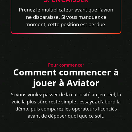
Prenez le multiplicateur avant que l'avion
ne disparaisse. Si vous manquez ce
moment, cette position est perdue.
Pour commencer
Comment commencer à
jouer à Aviator
Si vous voulez passer de la curiosité au jeu réel, la
voie la plus sûre reste simple : essayez d'abord la
démo, puis comparez les opérateurs licenciés
avant de déposer quoi que ce soit.