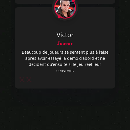
Victor
Joueur
Beaucoup de joueurs se sentent plus à l’aise
après avoir essayé la démo d’abord et ne
décident qu’ensuite si le jeu réel leur
convient.