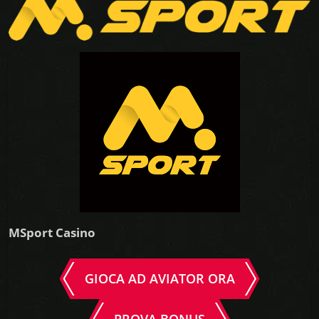
MSport Casino
GIOCA AD AVIATOR ORA