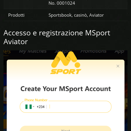
No. 0001024
Prodotti
Sportsbook, casinò, Aviator
Accesso e registrazione MSport
Aviator