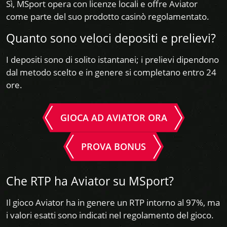
Sì, MSport opera con licenze locali e offre Aviator
come parte del suo prodotto casinò regolamentato.
Quanto sono veloci depositi e prelievi?
I depositi sono di solito istantanei; i prelievi dipendono
dal metodo scelto e in genere si completano entro 24
ore.
GIOCA AD AVIATOR ORA
PROVA BONUS
Che RTP ha Aviator su MSport?
Il gioco Aviator ha in genere un RTP intorno al 97%, ma
i valori esatti sono indicati nel regolamento del gioco.