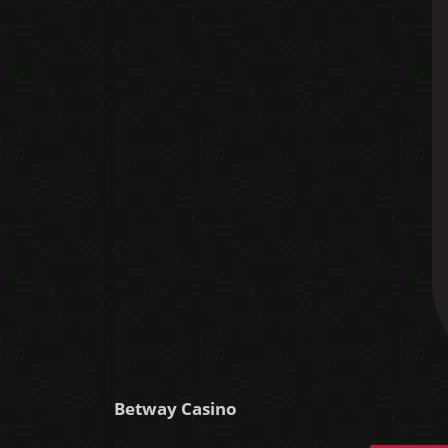
Betway Casino