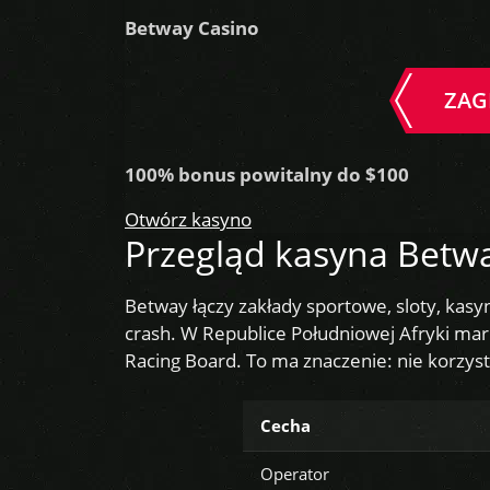
Betway Casino
ZAG
100% bonus powitalny do $100
Otwórz kasyno
Przegląd kasyna Betw
Betway łączy zakłady sportowe, sloty, kasy
crash. W Republice Południowej Afryki mar
Racing Board. To ma znaczenie: nie korzysta
Cecha
Operator