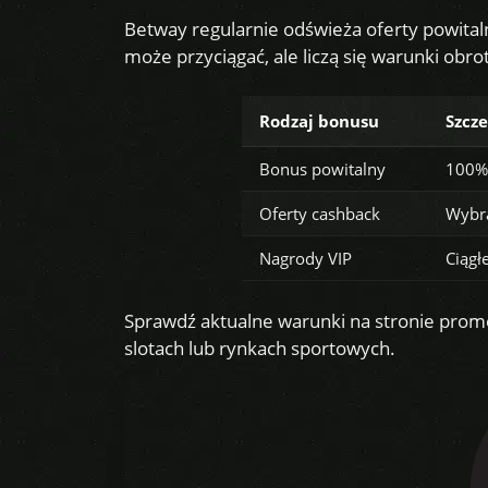
Betway regularnie odświeża oferty powital
może przyciągać, ale liczą się warunki obr
Rodzaj bonusu
Szcze
Bonus powitalny
100% 
Oferty cashback
Wybra
Nagrody VIP
Ciągł
Sprawdź aktualne warunki na stronie promoc
slotach lub rynkach sportowych.