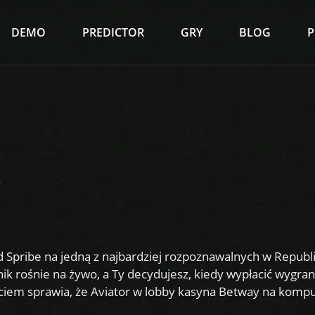
DEMO
PREDICTOR
GRY
BLOG
P
6
Spribe na jedną z najbardziej rozpoznawalnych w Republi
nik rośnie na żywo, a Ty decydujesz, kiedy wypłacić wygr
iem sprawia, że Aviator w lobby kasyna Betway na komputer