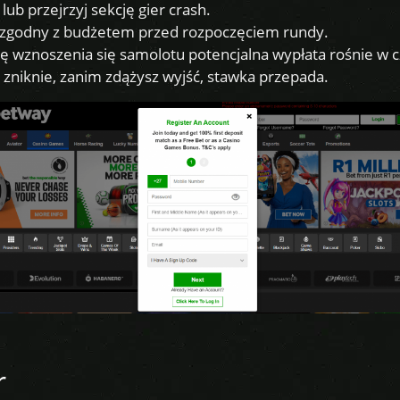
lub przejrzyj sekcję gier crash.
 zgodny z budżetem przed rozpoczęciem rundy.
ę wznoszenia się samolotu potencjalna wypłata rośnie w c
t zniknie, zanim zdążysz wyjść, stawka przepada.
r