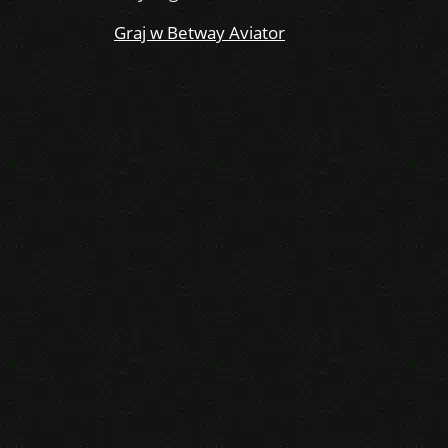
Graj w Betway Aviator