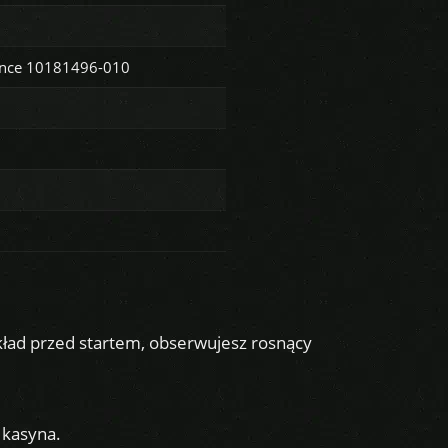
ence 10181496-010
akład przed startem, obserwujesz rosnący
 kasyna.