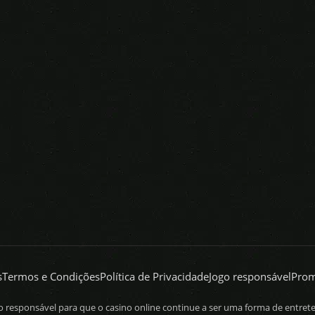
s
Termos e Condições
Política de Privacidade
Jogo responsável
Pro
responsável para que o casino online continue a ser uma forma de entrete