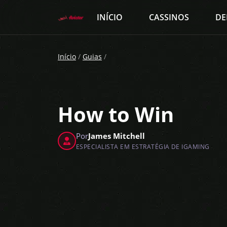
INÍCIO
CASSINOS
D
Início
/
Guias
/
How to Win
Por
James Mitchell
ESPECIALISTA EM ESTRATÉGIA DE IGAMING