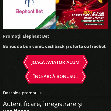
Promoții Elephant Bet
Bonus de bun venit, cashback și oferte cu freebet
JOACĂ AVIATOR ACUM
ÎNCEARCĂ BONUSUL
Deschide promoțiile
Autentificare, înregistrare și
verificare