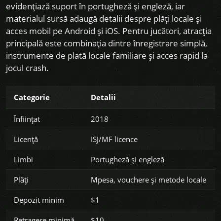
evidențiază suport în portugheză și engleză, iar
materialul sursă adaugă detalii despre plăți locale și
acces mobil pe Android și iOS. Pentru jucători, atracția
principală este combinația dintre înregistrare simplă,
instrumente de plată locale familiare și acces rapid la
jocul crash.
Categorie
Detalii
Înființat
2018
Licență
ISJ/MF licence
Limbi
Portugheză și engleză
Plăți
Mpesa, vouchere și metode locale
Depozit minim
$1
Retragere minimă
$10