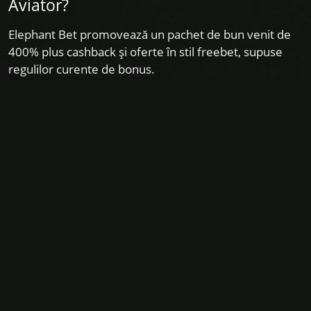
Aviator?
Elephant Bet promovează un pachet de bun venit de
400% plus cashback și oferte în stil freebet, supuse
regulilor curente de bonus.
JOACĂ AVIATOR ACUM
ÎNCEARCĂ BONUSUL
Pot folosi aplicația Elephant Bet?
Da. Platforma suportă Android și iOS, pe lângă
versiunea mobilă din browser.
Elephant Bet este legal și sigur?
Brandul operează sub supraveghere licențială locală și