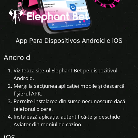
Android
Vizitează site-ul Elephant Bet pe dispozitivul
Android.
Mergi la secțiunea aplicației mobile și descarcă
fișierul APK.
Permite instalarea din surse necunoscute dacă
telefonul o cere.
Instalează aplicația, autentifică-te și deschide
Aviator din meniul de cazino.
iOS