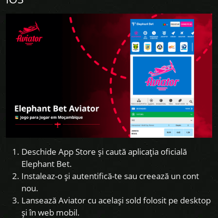
Deschide App Store și caută aplicația oficială
Elephant Bet.
Instaleaz-o și autentifică-te sau creează un cont
nou.
Lansează Aviator cu același sold folosit pe desktop
și în web mobil.