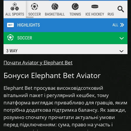
Почати Aviator у Elephant Bet
Бонуси Elephant Bet Aviator
Elephant Bet просуває високовідсотковий
вітальний пакет і регулярний кешбек, тому
платформа виглядає привабливо для гравців, яким
потрібна додаткова підтримка балансу. Як завжди,
розумно спочатку прочитати актуальні умови
перед підключенням: сума, право на участь і