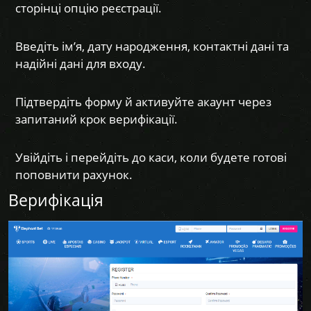
сторінці опцію реєстрації.
Введіть ім’я, дату народження, контактні дані та
надійні дані для входу.
Підтвердіть форму й активуйте акаунт через
запитаний крок верифікації.
Увійдіть і перейдіть до каси, коли будете готові
поповнити рахунок.
Верифікація