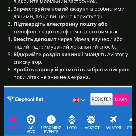
відкрийте мобільний застосунок.
Зареєструйте новий акаунт
із особистими
даними, якщо ви ще не користувач.
Підтвердіть електронну пошту або
телефон
, якщо платформа цього вимагає.
Внесіть депозит
через Mpesa, ваучери або
інший підтримуваний локальний спосіб.
Відкрийте розділ казино
і знайдіть Aviator у
списку ігор.
Зробіть ставку й устигніть забрати виграш
,
поки літак не зникне з екрана.