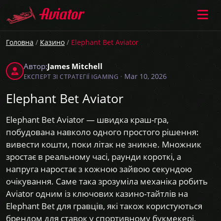
Головна
/
Казино
/
Elephant Bet Aviator
Автор:
James Mitchell
·
Mar 10, 2026
ЕКСПЕРТ ЗІ СТРАТЕГІЇ IGAMING
Elephant Bet Aviator
Elephant Bet Aviator — швидка краш-гра,
побудована навколо одного простого рішення:
вивести кошти, поки літак не зникне. Множник
зростає в реальному часі, раунди короткі, а
напруга наростає з кожною зайвою секундою
очікування. Саме така зрозуміла механіка робить
Aviator одним із ключових казино-тайтлів на
Elephant Bet для гравців, які також користуються
брендом для ставок у спортивному букмекері.