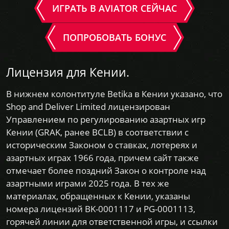
ИГРАТЬ В AVIATOR СЕЙЧАС
ПОПРОБОВАТЬ БОНУС
Лицензия для Кении.
В нижнем колонтитуле Betika в Кении указано, что
Shop and Deliver Limited лицензирован
Управлением по регулированию азартных игр
Кении (GRAK, ранее BCLB) в соответствии с
историческим Законом о ставках, лотереях и
азартных играх 1966 года, причем сайт также
отмечает более поздний Закон о контроле над
азартными играми 2025 года. В тех же
материалах, обращенных к Кении, указаны
номера лицензий BK-0001117 и PG-0001113,
горячей линии для ответственной игры, и ссылки