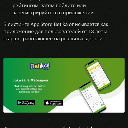
рейтингом, затем войдите или
зарегистрируйтесь в приложении.
В листинге App Store Betika описывается как
приложение для пользователей от 18 лет и
старше, работающее на реальные деньги.