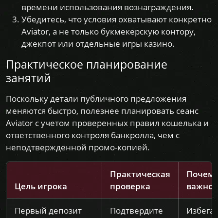
времени использования вознаграждения.
Убедитесь, что условия охватывают конкретно
Aviator, а не только букмекерскую контору,
джекпот или отдельные игры казино.
Практическое планирование
занятий
Поскольку детали публичного предложения
меняются быстро, полезнее планировать сеанс
Aviator с учетом проверенных правил кошелька и
ответственного контроля банкролла, чем с
неподтвержденной промо-копией.
Практическая
Почему
Цель игрока
проверка
важно
Первый депозит
Подтвердите
Избега