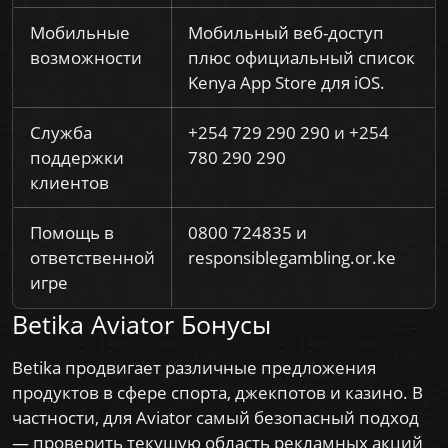
Мобильные
Мобильный веб-доступ
возможности
плюс официальный список
Kenya App Store для iOS.
Служба
+254 729 290 290 и +254
поддержки
780 290 290
клиентов
Помощь в
0800 724835 и
ответственной
responsiblegambling.or.ke
игре
Betika Aviator Бонусы
Betika продвигает различные предложения
продуктов в сфере спорта, джекпотов и казино. В
частности, для Aviator самый безопасный подход
— проверить текущую область рекламных акций