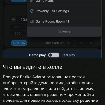
Что вы видите в холле
Процесс Betika Aviator основан на простом
выборе: откройте демо-версию, чтобы понять
элементы управления, или войдите в систему,
чтобы делать ставки в реальном времени. Это
полезно для новых игроков, поскольку решение