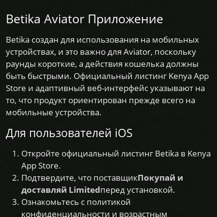
Betika Aviator Приложение
Betika создан для использования на мобильных
устройствах, и это важно для Aviator, поскольку
раунды короткие, а действия кошелька должны
быть быстрыми. Официальный листинг Kenya App
Store и адаптивный веб-интерфейс указывают на
то, что продукт ориентирован прежде всего на
мобильные устройства.
Для пользователей iOS
Откройте официальный листинг Betika в Kenya
App Store.
Подтвердите, что поставщик
Покупай и
доставляй Limited
перед установкой.
Ознакомьтесь с политикой
конфиденциальности и возрастным