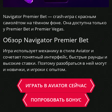
Navigator Premier Bet — crash-игра с красным
самолётом на тёмном фоне. Она доступна только
у Premier Bet и Premier Vegas.
Обзор Navigator Premier Bet
Игра использует механику в стиле Aviator и
сочетает понятный интерфейс, быстрые раунды и
высокие ставки. Поэтому разобраться в ней могут
и новички, и игроки с опытом.
ИГРАТЬ В AVIATOR СЕЙЧАС
ПОПРОБОВАТЬ БОНУС