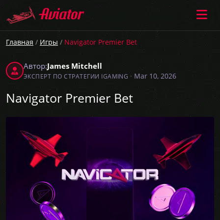
Главная
/
Игры
/
Navigator Premier Bet
Автор:
James Mitchell
·
Mar 10, 2026
ЭКСПЕРТ ПО СТРАТЕГИИ IGAMING
Navigator Premier Bet