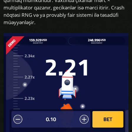
qurmaq mümkündür. Vaxtında çıxanlar mərc ×
multiplikator qazanır, gecikənlər isə mərci itirir. Crash
nöqtəsi RNG və ya provably fair sistemi ilə təsadüfi
müəyyənləşir.