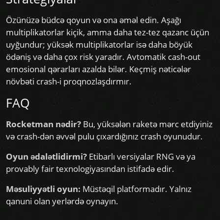
Özünüzə büdcə qoyun və ona əməl edin. Aşağı
multiplikatorlar kiçik, amma daha tez-tez qazanc üçün
uyğundur; yüksək multiplikatorlar isə daha böyük
ödəniş və daha çox risk yaradır. Avtomatik cash-out
emosional qərarları azalda bilər. Keçmiş nəticələr
növbəti crash-i proqnozlaşdırmır.
FAQ
Rocketman nədir?
Bu, yüksələn raketə mərc etdiyiniz
və crash-dən əvvəl pulu çıxardığınız crash oyunudur.
Oyun ədalətlidirmi?
Etibarlı versiyalar RNG və ya
provably fair texnologiyasından istifadə edir.
Məsuliyyətli oyun:
Müstəqil platformadır. Yalnız
qanuni olan yerlərdə oynayın.