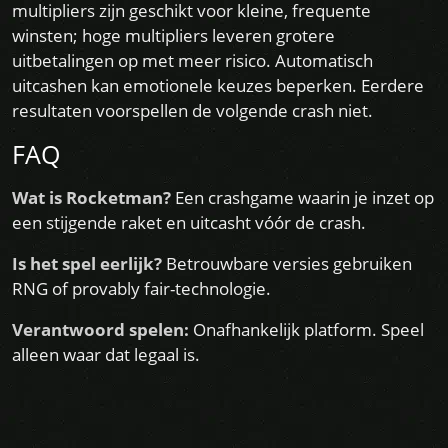
multipliers zijn geschikt voor kleine, frequente
winsten; hoge multipliers leveren grotere
uitbetalingen op met meer risico. Automatisch
uitcashen kan emotionele keuzes beperken. Eerdere
resultaten voorspellen de volgende crash niet.
FAQ
Wat is Rocketman?
Een crashgame waarin je inzet op
een stijgende raket en uitcasht vóór de crash.
Is het spel eerlijk?
Betrouwbare versies gebruiken
RNG of provably fair-technologie.
Verantwoord spelen:
Onafhankelijk platform. Speel
alleen waar dat legaal is.