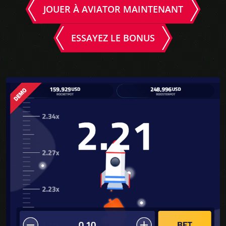
JOUER À AVIATOR MAINTENANT
ESSAYEZ LE BONUS