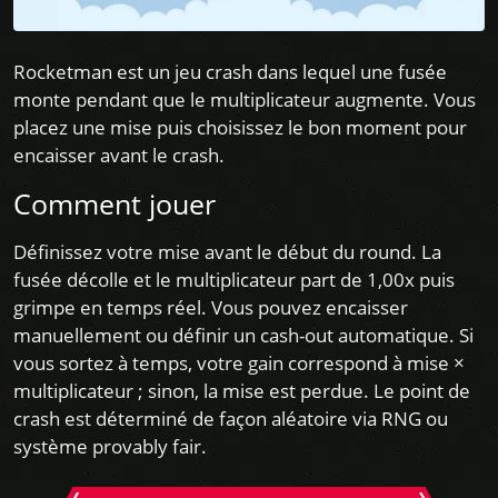
Rocketman est un jeu crash dans lequel une fusée
monte pendant que le multiplicateur augmente. Vous
placez une mise puis choisissez le bon moment pour
encaisser avant le crash.
Comment jouer
Définissez votre mise avant le début du round. La
fusée décolle et le multiplicateur part de 1,00x puis
grimpe en temps réel. Vous pouvez encaisser
manuellement ou définir un cash-out automatique. Si
vous sortez à temps, votre gain correspond à mise ×
multiplicateur ; sinon, la mise est perdue. Le point de
crash est déterminé de façon aléatoire via RNG ou
système provably fair.