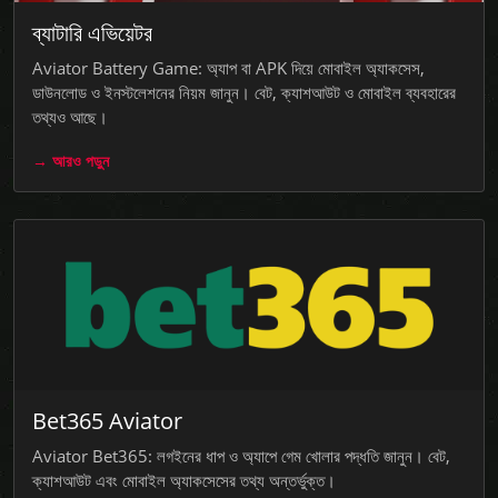
ব্যাটারি এভিয়েটর
Aviator Battery Game: অ্যাপ বা APK দিয়ে মোবাইল অ্যাকসেস,
ডাউনলোড ও ইনস্টলেশনের নিয়ম জানুন। বেট, ক্যাশআউট ও মোবাইল ব্যবহারের
তথ্যও আছে।
→ আরও পড়ুন
Bet365 Aviator
Aviator Bet365: লগইনের ধাপ ও অ্যাপে গেম খোলার পদ্ধতি জানুন। বেট,
ক্যাশআউট এবং মোবাইল অ্যাকসেসের তথ্য অন্তর্ভুক্ত।