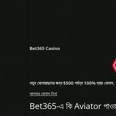
Bet365 Casino
নতুন খেলোয়াড়দের জন্য $500 পর্যন্ত 100% ম্যাচ বোনাস
আপনার বোনাস নিন!
Bet365-এ কি Aviator পাওয়া