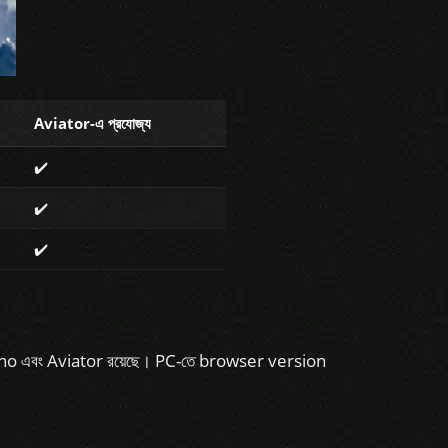
Aviator-এ প্রযোজ্য
✔️
✔️
✔️
asino এবং Aviator রয়েছে। PC-তে browser version