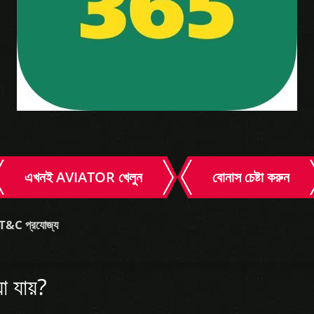
এখনই AVIATOR খেলুন
বোনাস চেষ্টা করুন
, T&C প্রযোজ্য
 যায়?