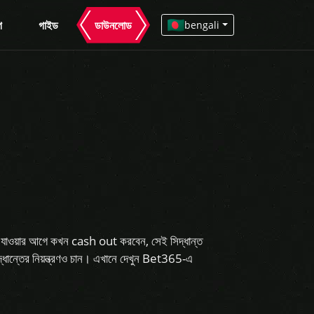
গ
গাইড
ডাউনলোড
bengali
 যাওয়ার আগে কখন cash out করবেন, সেই সিদ্ধান্ত
সিদ্ধান্তের নিয়ন্ত্রণও চান। এখানে দেখুন Bet365-এ