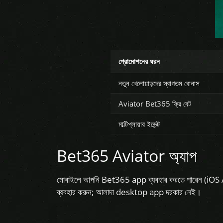
প্রোমোশনের ধরন
নতুন খেলোয়াড়দের স্বাগতম বোনাস
Aviator Bet365 ফ্রি বেট
মাল্টিপ্লায়ার ইভেন্ট
Bet365 Aviator অ্যাপ
মোবাইলে আপনি Bet365 app ব্যবহার করতে পারেন (iOS
ব্যবহার করুন; আলাদা desktop app দরকার নেই।