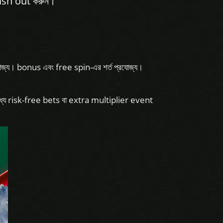
cash out করুন।
োজ্য। bonus এবং free spin-এর শর্ত প্রযোজ্য।
যে risk-free bets বা extra multiplier event