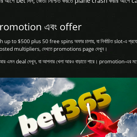
র আগে bet দিন; জেতা নিশ্চিত করতে plane crash করার আগে 
romotion এবং offer
p to $500 plus 50 free spins অফার চালায়, যা নির্বাচিত slot-এ প্রয
 boosted multipliers, দেখতে promotions page দেখুন।
 deal দেখুন, যা আপনার খেলা আরও বাড়াতে পারে। promotion-এর মধ্