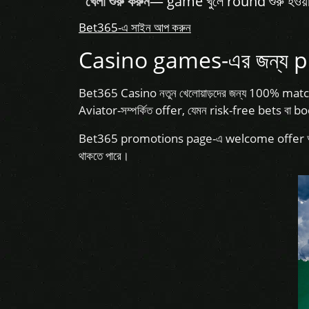
খেলা শুরু করুন
— game খুলে round শুরু হওয়া
Bet365-এ সাইন আপ করুন
Casino games-এর জন্য p
Bet365 Casino নতুন খেলোয়াড়দের জন্য 100% match u
Aviator-সম্পর্কিত offer, যেমন risk-free bets বা
Bet365 promotions page-এ welcome offer আর এমন
থাকতে পারে।