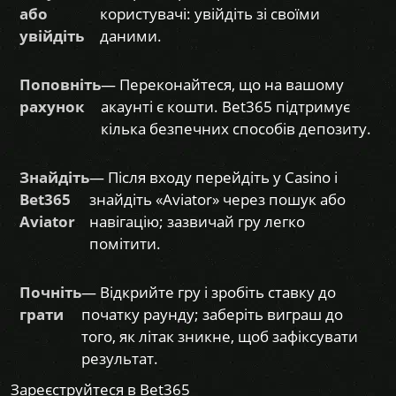
або
користувачі: увійдіть зі своїми
увійдіть
даними.
Поповніть
— Переконайтеся, що на вашому
рахунок
акаунті є кошти. Bet365 підтримує
кілька безпечних способів депозиту.
Знайдіть
— Після входу перейдіть у Casino і
Bet365
знайдіть «Aviator» через пошук або
Aviator
навігацію; зазвичай гру легко
помітити.
Почніть
— Відкрийте гру і зробіть ставку до
грати
початку раунду; заберіть виграш до
того, як літак зникне, щоб зафіксувати
результат.
Зареєструйтеся в Bet365