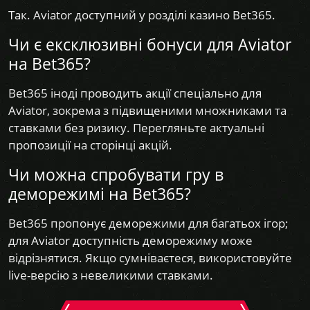
Так. Aviator доступний у розділі казино Bet365.
Чи є ексклюзивні бонуси для Aviator
на Bet365?
Bet365 іноді проводить акції спеціально для
Aviator, зокрема з підвищеними множниками та
ставками без ризику. Перегляньте актуальні
пропозиції на сторінці акцій.
Чи можна спробувати гру в
деморежимі на Bet365?
Bet365 пропонує деморежими для багатьох ігор;
для Aviator доступність деморежиму може
відрізнятися. Якщо сумніваєтеся, використовуйте
live-версію з невеликими ставками.