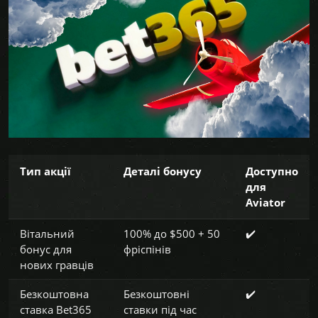
Тип акції
Деталі бонусу
Доступно
для
Aviator
Вітальний
100% до $500 + 50
✔️
бонус для
фріспінів
нових гравців
Безкоштовна
Безкоштовні
✔️
ставка Bet365
ставки під час