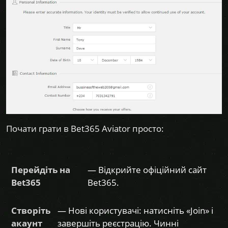
Почати грати в Bet365 Aviator просто:
Перейдіть на
— Відкрийте офіційний сайт
Bet365
Bet365.
Створіть
— Нові користувачі: натисніть «Join» і
акаунт
завершіть реєстрацію. Чинні