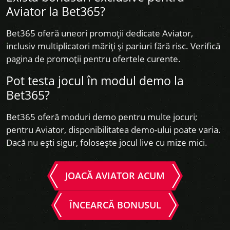
Aviator la Bet365?
Bet365 oferă uneori promoții dedicate Aviator,
inclusiv multiplicatori măriți și pariuri fără risc. Verifică
pagina de promoții pentru ofertele curente.
Pot testa jocul în modul demo la
Bet365?
Bet365 oferă moduri demo pentru multe jocuri;
pentru Aviator, disponibilitatea demo-ului poate varia.
Dacă nu ești sigur, folosește jocul live cu mize mici.
JOACĂ AVIATOR ACUM
ÎNCEARCĂ BONUSUL