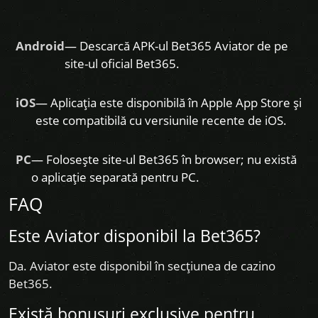
Android
— Descarcă APK-ul Bet365 Aviator de pe
site-ul oficial Bet365.
iOS
— Aplicația este disponibilă în Apple App Store și
este compatibilă cu versiunile recente de iOS.
PC
— Folosește site-ul Bet365 în browser; nu există
o aplicație separată pentru PC.
FAQ
Este Aviator disponibil la Bet365?
Da. Aviator este disponibil în secțiunea de cazino
Bet365.
Există bonusuri exclusive pentru