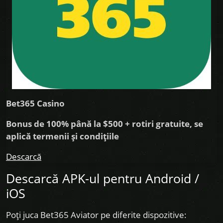
Bet365 Casino
Bonus de 100% până la $500 + rotiri gratuite, se
aplică termenii și condițiile
Descarcă
Descarcă APK-ul pentru Android /
iOS
Poți juca Bet365 Aviator pe diferite dispozitive: