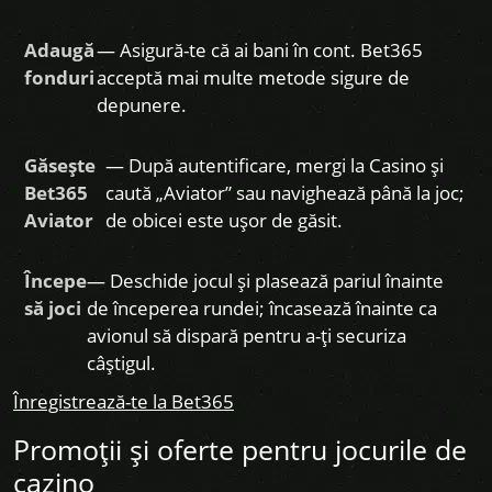
Adaugă
— Asigură-te că ai bani în cont. Bet365
fonduri
acceptă mai multe metode sigure de
depunere.
Găsește
— După autentificare, mergi la Casino și
Bet365
caută „Aviator” sau navighează până la joc;
Aviator
de obicei este ușor de găsit.
Începe
— Deschide jocul și plasează pariul înainte
să joci
de începerea rundei; încasează înainte ca
avionul să dispară pentru a-ți securiza
câștigul.
Înregistrează-te la Bet365
Promoții și oferte pentru jocurile de
cazino