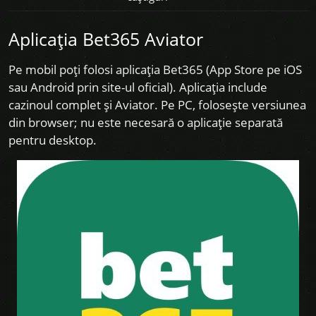
Aplicația Bet365 Aviator
Pe mobil poți folosi aplicația Bet365 (App Store pe iOS
sau Android prin site-ul oficial). Aplicația include
cazinoul complet și Aviator. Pe PC, folosește versiunea
din browser; nu este necesară o aplicație separată
pentru desktop.