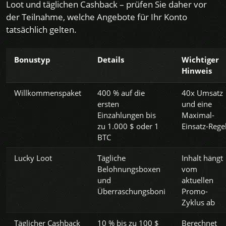
Loot und täglichen Cashback – prüfen Sie daher vor
der Teilnahme, welche Angebote für Ihr Konto
tatsächlich gelten.
Bonustyp
Details
Wichtiger
Hinweis
Willkommenspaket
400 % auf die
40x Umsatz
ersten
und eine
Einzahlungen bis
Maximal-
zu 1.000 $ oder 1
Einsatz-Rege
BTC
Lucky Loot
Tägliche
Inhalt hängt
Belohnungsboxen
vom
und
aktuellen
Überraschungsboni
Promo-
Zyklus ab
Täglicher Cashback
10 % bis zu 100 $
Berechnet