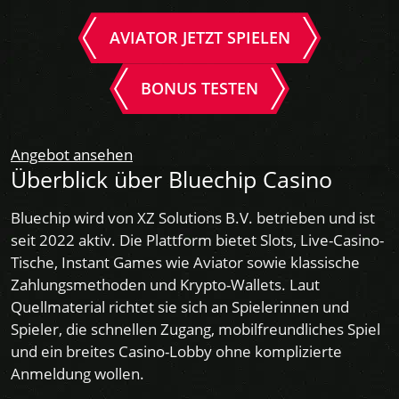
AVIATOR JETZT SPIELEN
BONUS TESTEN
Angebot ansehen
Überblick über Bluechip Casino
Bluechip wird von XZ Solutions B.V. betrieben und ist
seit 2022 aktiv. Die Plattform bietet Slots, Live-Casino-
Tische, Instant Games wie Aviator sowie klassische
Zahlungsmethoden und Krypto-Wallets. Laut
Quellmaterial richtet sie sich an Spielerinnen und
Spieler, die schnellen Zugang, mobilfreundliches Spiel
und ein breites Casino-Lobby ohne komplizierte
Anmeldung wollen.