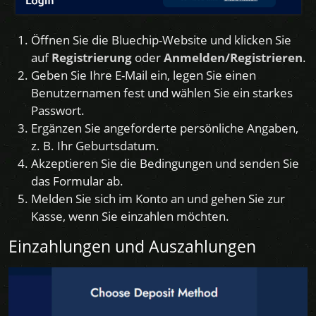
Öffnen Sie die Bluechip-Website und klicken Sie
auf
Registrierung
oder
Anmelden/Registrieren
.
Geben Sie Ihre E-Mail ein, legen Sie einen
Benutzernamen fest und wählen Sie ein starkes
Passwort.
Ergänzen Sie angeforderte persönliche Angaben,
z. B. Ihr Geburtsdatum.
Akzeptieren Sie die Bedingungen und senden Sie
das Formular ab.
Melden Sie sich im Konto an und gehen Sie zur
Kasse, wenn Sie einzahlen möchten.
Einzahlungen und Auszahlungen