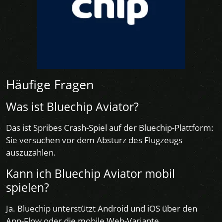
Häufige Fragen
Was ist Bluechip Aviator?
Das ist Spribes Crash-Spiel auf der Bluechip-Plattform:
Sie versuchen vor dem Absturz des Flugzeugs
auszuzahlen.
Kann ich Bluechip Aviator mobil
spielen?
Ja. Bluechip unterstützt Android und iOS über den
App-Flow oder die mobile Web-Variante.