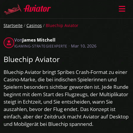
Startseite
/
Casinos
/
Bluechip Aviator
Von
James Mitchell
·
Mar 10, 2026
IGAMING-STRATEGIEEXPERTE
Bluechip Aviator
Bluechip Aviator bringt Spribes Crash-Format zu einer
Casino-Marke, die bei indischen Spielerinnen und
Spielern besonders sichtbar geworden ist. Jede Runde
beginnt mit dem Start des Flugzeugs, der Multiplikator
steigt in Echtzeit, und Sie entscheiden, wann Sie
auszahlen, bevor der Flug endet. Das Konzept ist
einfach, aber der Zeitdruck macht Aviator auf Desktop
und Mobilgerät bei Bluechip spannend.