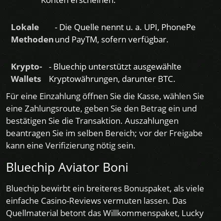
Lokale
- Die Quelle nennt u. a. UPI, PhonePe
Methoden
und PayTM, sofern verfügbar.
Krypto-
- Bluechip unterstützt ausgewählte
Wallets
Kryptowährungen, darunter BTC.
Für eine Einzahlung öffnen Sie die Kasse, wählen Sie
eine Zahlungsroute, geben Sie den Betrag ein und
bestätigen Sie die Transaktion. Auszahlungen
beantragen Sie im selben Bereich; vor der Freigabe
kann eine Verifizierung nötig sein.
Bluechip Aviator Boni
Bluechip bewirbt ein breiteres Bonuspaket, als viele
einfache Casino-Reviews vermuten lassen. Das
Quellmaterial betont das Willkommenspaket, Lucky