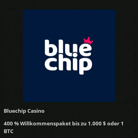
Bluechip Casino
400 % Willkommenspaket bis zu 1.000 $ oder 1
BTC