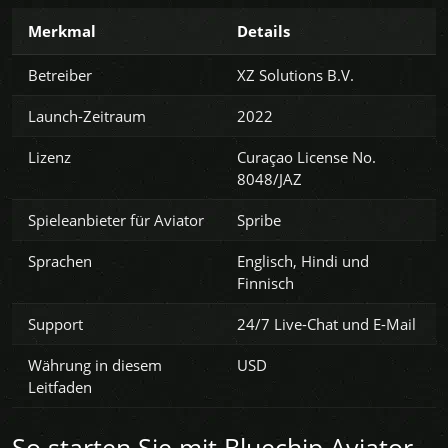
Merkmal
Details
Betreiber
XZ Solutions B.V.
Launch-Zeitraum
2022
Lizenz
Curaçao License No.
8048/JAZ
Spieleanbieter für Aviator
Spribe
Sprachen
Englisch, Hindi und
Finnisch
Support
24/7 Live-Chat und E-Mail
Währung in diesem
USD
Leitfaden
So starten Sie mit Bluechip Aviator