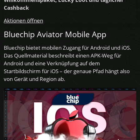
Cashback
Aktionen öffnen
Bluechip Aviator Mobile App
Bluechip bietet mobilen Zugang für Android und iOS.
Das Quellmaterial beschreibt einen APK-Weg für
Android und eine Verknüpfung auf dem
Startbildschirm für iOS – der genaue Pfad hängt also
von Gerät und Region ab.