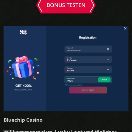
BONUS TESTEN
Bluechip Casino
Willkommenspaket, Lucky Loot und täglicher