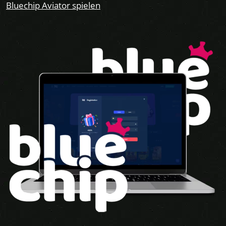
Bluechip Aviator spielen