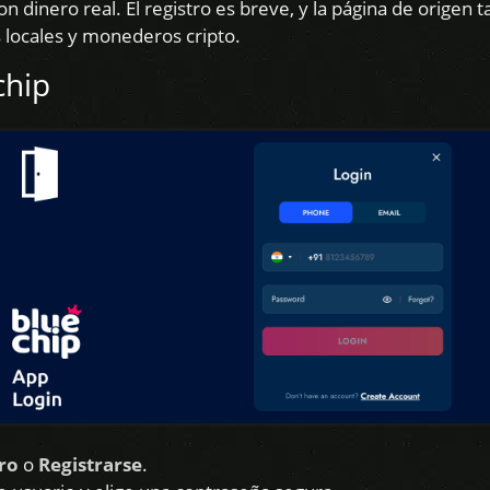
n dinero real. El registro es breve, y la página de origen 
 locales y monederos cripto.
chip
ro
o
Registrarse
.