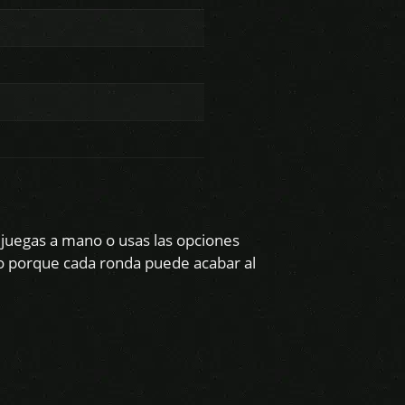
 juegas a mano o usas las opciones
ndo porque cada ronda puede acabar al