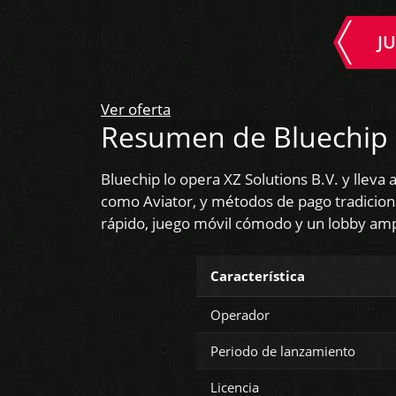
J
Ver oferta
Resumen de Bluechip 
Bluechip lo opera XZ Solutions B.V. y lleva
como Aviator, y métodos de pago tradicion
rápido, juego móvil cómodo y un lobby ampl
Característica
Operador
Periodo de lanzamiento
Licencia