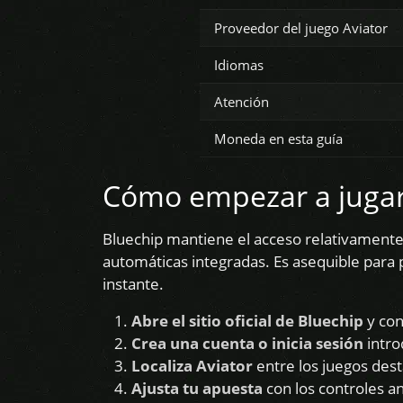
Proveedor del juego Aviator
Idiomas
Atención
Moneda en esta guía
Cómo empezar a jugar 
Bluechip mantiene el acceso relativamente 
automáticas integradas. Es asequible para 
instante.
Abre el sitio oficial de Bluechip
y con
Crea una cuenta o inicia sesión
intro
Localiza Aviator
entre los juegos desta
Ajusta tu apuesta
con los controles a