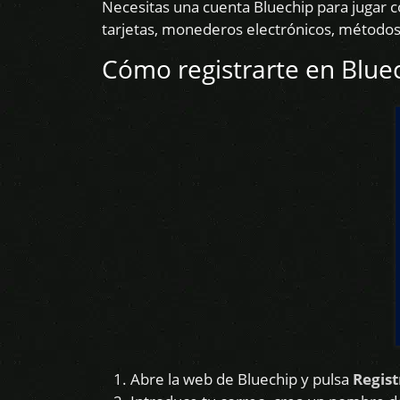
Necesitas una cuenta Bluechip para jugar co
tarjetas, monederos electrónicos, métodos
Cómo registrarte en Blue
Abre la web de Bluechip y pulsa
Regist