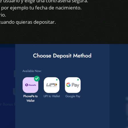
 usuario y elige una contraseña segura.
, por ejemplo tu fecha de nacimiento.
io.
a cuando quieras depositar.