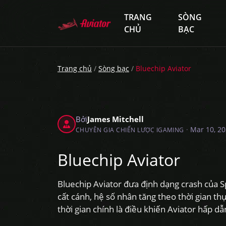
TRANG
SÒNG
CHỦ
BẠC
Trang chủ
/
Sòng bạc
/
Bluechip Aviator
Bởi
James Mitchell
·
Mar 10, 2
CHUYÊN GIA CHIẾN LƯỢC IGAMING
Bluechip Aviator
Bluechip Aviator đưa định dạng crash của S
cất cánh, hệ số nhân tăng theo thời gian th
thời gian chính là điều khiến Aviator hấp dẫ