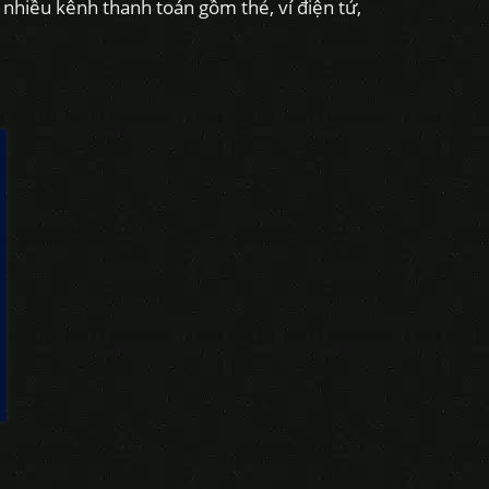
nhiều kênh thanh toán gồm thẻ, ví điện tử,