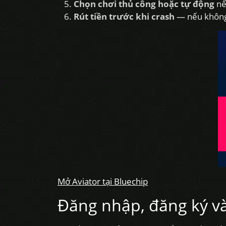
Chọn chơi thủ công hoặc tự động
nế
Rút tiền trước khi crash
— nếu không,
Mở Aviator tại Bluechip
Đăng nhập, đăng ký và