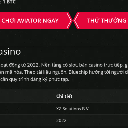
c 1 BTC
CHƠI AVIATOR NGAY
THỬ THƯỞNG
asino
oạt động từ 2022. Nền tảng có slot, bàn casino trực tiếp, g
n mã hóa. Theo tài liệu nguồn, Bluechip hướng tới người c
cần quy trình đăng ký phức tạp.
Chi tiết
XZ Solutions B.V.
2022