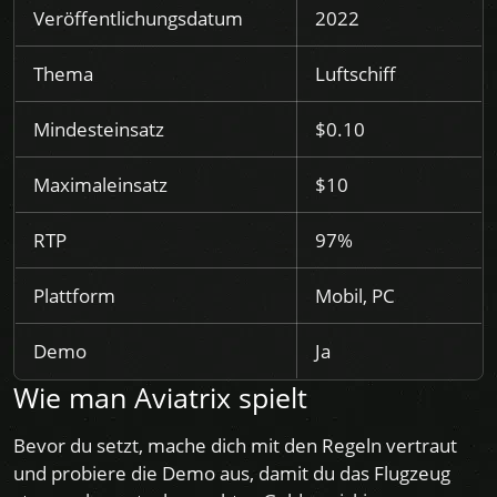
Veröffentlichungsdatum
2022
Thema
Luftschiff
Mindesteinsatz
$0.10
Maximaleinsatz
$10
RTP
97%
Plattform
Mobil, PC
Demo
Ja
Wie man Aviatrix spielt
Bevor du setzt, mache dich mit den Regeln vertraut
und probiere die Demo aus, damit du das Flugzeug