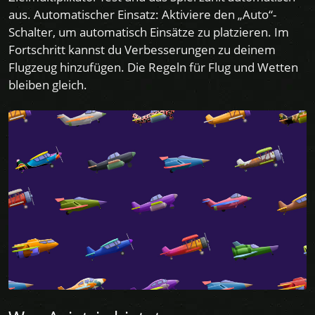
aus. Automatischer Einsatz: Aktiviere den „Auto“-
Schalter, um automatisch Einsätze zu platzieren. Im
Fortschritt kannst du Verbesserungen zu deinem
Flugzeug hinzufügen. Die Regeln für Flug und Wetten
bleiben gleich.