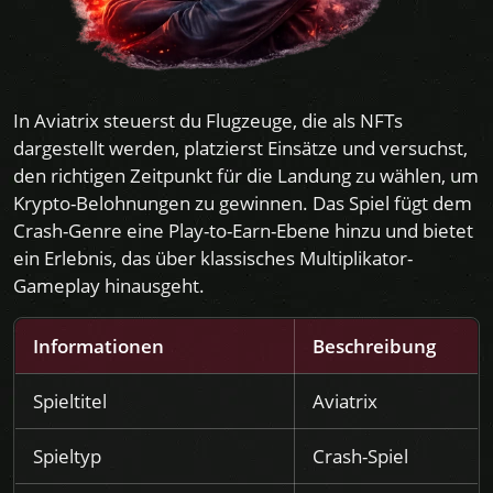
In Aviatrix steuerst du Flugzeuge, die als NFTs
dargestellt werden, platzierst Einsätze und versuchst,
den richtigen Zeitpunkt für die Landung zu wählen, um
Krypto-Belohnungen zu gewinnen. Das Spiel fügt dem
Crash-Genre eine Play-to-Earn-Ebene hinzu und bietet
ein Erlebnis, das über klassisches Multiplikator-
Gameplay hinausgeht.
Informationen
Beschreibung
Spieltitel
Aviatrix
Spieltyp
Crash-Spiel