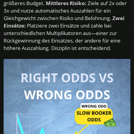
größeres Budget.
Mittleres Risiko:
Ziele auf 2x oder
3x und nutze automatisches Auszahlen für ein
Gleichgewicht zwischen Risiko und Belohnung.
Zwei
Einsätze:
Platziere zwei Einsätze und zahle bei
unterschiedlichen Multiplikatoren aus—einer zur
Rückgewinnung des Einsatzes, der andere für eine
höhere Auszahlung. Disziplin ist entscheidend.