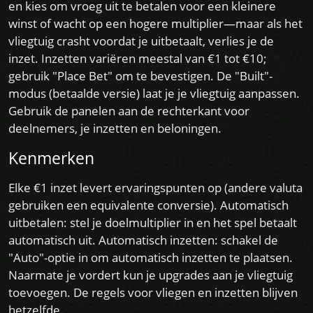
en kies om vroeg uit te betalen voor een kleinere
winst of wacht op een hogere multiplier—maar als het
vliegtuig crasht voordat je uitbetaalt, verlies je de
inzet. Inzetten variëren meestal van €1 tot €10;
gebruik "Place Bet" om te bevestigen. De "Built"-
modus (betaalde versie) laat je je vliegtuig aanpassen.
Gebruik de panelen aan de rechterkant voor
deelnemers, je inzetten en beloningen.
Kenmerken
Elke €1 inzet levert ervaringspunten op (andere valuta
gebruiken een equivalente conversie). Automatisch
uitbetalen: stel je doelmultiplier in en het spel betaalt
automatisch uit. Automatisch inzetten: schakel de
"Auto"-optie in om automatisch inzetten te plaatsen.
Naarmate je vordert kun je upgrades aan je vliegtuig
toevoegen. De regels voor vliegen en inzetten blijven
hetzelfde.