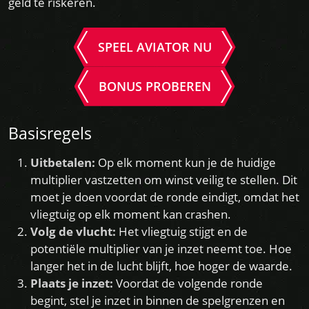
geld te riskeren.
SPEEL AVIATOR NU
BONUS PROBEREN
Basisregels
Uitbetalen:
Op elk moment kun je de huidige
multiplier vastzetten om winst veilig te stellen. Dit
moet je doen voordat de ronde eindigt, omdat het
vliegtuig op elk moment kan crashen.
Volg de vlucht:
Het vliegtuig stijgt en de
potentiële multiplier van je inzet neemt toe. Hoe
langer het in de lucht blijft, hoe hoger de waarde.
Plaats je inzet:
Voordat de volgende ronde
begint, stel je inzet in binnen de spelgrenzen en