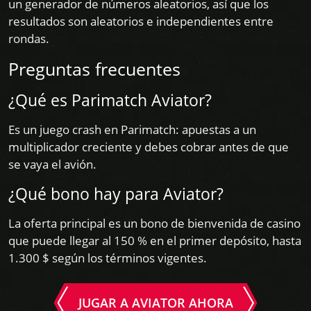
un generador de números aleatorios, así que los
resultados son aleatorios e independientes entre
rondas.
Preguntas frecuentes
¿Qué es Parimatch Aviator?
Es un juego crash en Parimatch: apuestas a un
multiplicador creciente y debes cobrar antes de que
se vaya el avión.
¿Qué bono hay para Aviator?
La oferta principal es un bono de bienvenida de casino
que puede llegar al 150 % en el primer depósito, hasta
1.300 $ según los términos vigentes.
JUGAR A AVIATOR AHORA