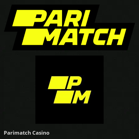
Parimatch Casino