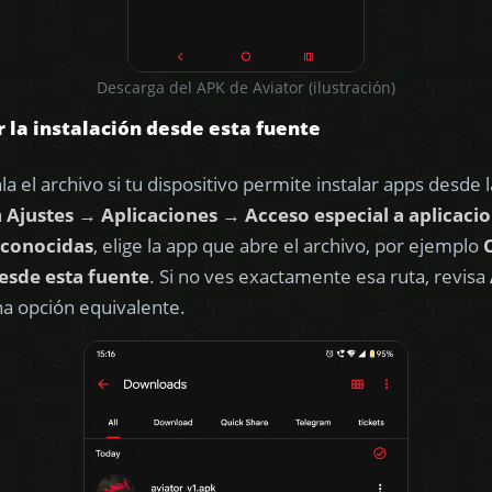
Descarga del APK de Aviator (ilustración)
 la instalación desde esta fuente
la el archivo si tu dispositivo permite instalar apps desde l
a
Ajustes
→
Aplicaciones
→
Acceso especial a aplicaci
sconocidas
, elige la app que abre el archivo, por ejemplo
esde esta fuente
. Si no ves exactamente esa ruta, revisa
a opción equivalente.