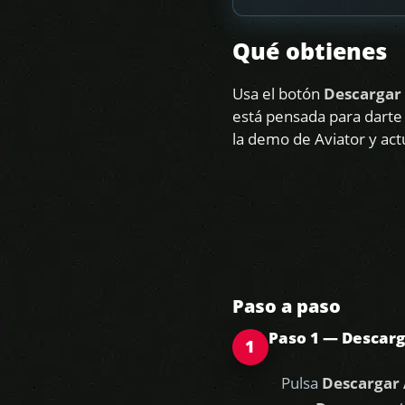
Qué obtienes
Usa el botón
Descargar
está pensada para dart
la demo de Aviator y act
Paso a paso
Paso 1 — Descarg
Pulsa
Descargar