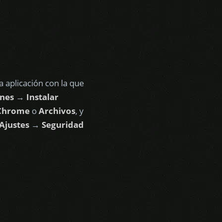
a aplicación con la que
ones
→
Instalar
Chrome
o
Archivos
, y
Ajustes
→
Seguridad