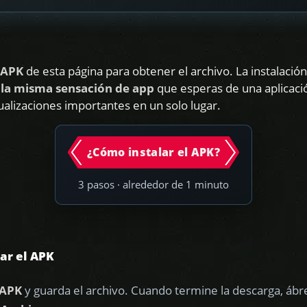
 APK
de esta página para obtener el archivo. La instalació
e
la misma sensación de app
que esperas de una aplicación
ualizaciones importantes en un solo lugar.
¿Cómo instalar el APK?
3 pasos · alrededor de 1 minuto
ar el APK
 APK
y guarda el archivo. Cuando termine la descarga, ábre