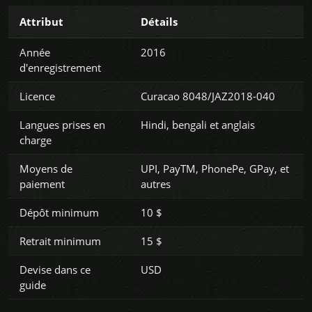
Attribut
Détails
Année
2016
d'enregistrement
Licence
Curacao 8048/JAZ2018-040
Langues prises en
Hindi, bengali et anglais
charge
Moyens de
UPI, PayTM, PhonePe, GPay, et
paiement
autres
Dépôt minimum
10 $
Retrait minimum
15 $
Devise dans ce
USD
guide