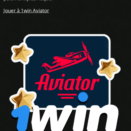
Jouer à 1win Aviator