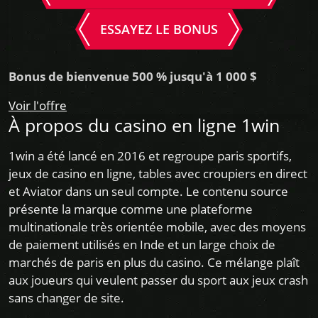
ESSAYEZ LE BONUS
Bonus de bienvenue 500 % jusqu'à 1 000 $
Voir l'offre
À propos du casino en ligne 1win
1win a été lancé en 2016 et regroupe paris sportifs,
jeux de casino en ligne, tables avec croupiers en direct
et Aviator dans un seul compte. Le contenu source
présente la marque comme une plateforme
multinationale très orientée mobile, avec des moyens
de paiement utilisés en Inde et un large choix de
marchés de paris en plus du casino. Ce mélange plaît
aux joueurs qui veulent passer du sport aux jeux crash
sans changer de site.