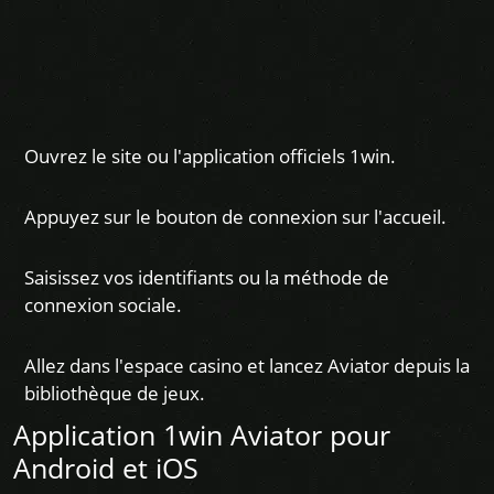
Ouvrez le site ou l'application officiels 1win.
Appuyez sur le bouton de connexion sur l'accueil.
Saisissez vos identifiants ou la méthode de
connexion sociale.
Allez dans l'espace casino et lancez Aviator depuis la
bibliothèque de jeux.
Application 1win Aviator pour
Android et iOS