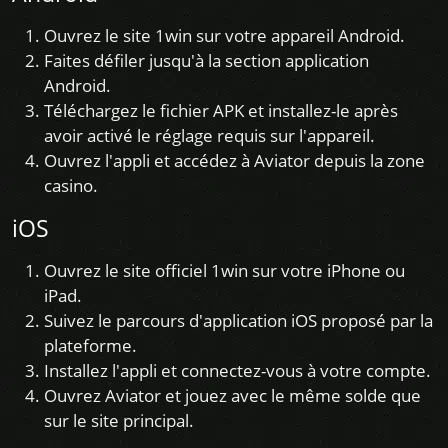
Ouvrez le site 1win sur votre appareil Android.
Faites défiler jusqu'à la section application
Android.
Téléchargez le fichier APK et installez-le après
avoir activé le réglage requis sur l'appareil.
Ouvrez l'appli et accédez à Aviator depuis la zone
casino.
iOS
Ouvrez le site officiel 1win sur votre iPhone ou
iPad.
Suivez le parcours d'application iOS proposé par la
plateforme.
Installez l'appli et connectez-vous à votre compte.
Ouvrez Aviator et jouez avec le même solde que
sur le site principal.